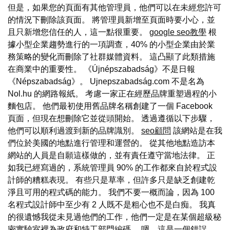
但是，如果您的頁面有其他管理員，他們可以在未經您許可
的情況下刪除該頁面。 將管理員新增至頁面時要小心，並
且只新增您信任的人，這一點很重要。
google seo教學
根
據小型企業趨勢進行的一項調查，40% 的小型企業由於業
務策略的變化而刪除了社群媒體資料。 這凸顯了此類措施
在商業中的重要性。 《Újnépszabadság》不是日報
《Népszabadság》。 Ujnepszabadság.com 不是名為
Nol.hu 的網路報紙。 考慮一家正在經歷品牌重塑過程的小
麵包店。 他們最初使用舊品牌名稱創建了一個 Facebook
頁面，但現在想刪除它並從頭開始。 透過遵循以下步驟，
他們可以順利過渡到新的品牌識別。
seo顧問
該網站是在我
們位於美國的地點進行管理和運營的。 從其他地點造訪本
網站的人員是自願這樣做的，並有責任遵守當地法律。 正
如我已經寫過的，系統管理員 90% 的工作都來自於程式設
計師的糟糕表現。 有些只是草率，但許多只是缺乏創建乾
淨且可用的程式碼的能力。 我們不要一概而論，因為 100
名程式設計師中至少有 2 人既不是粗心也不是白痴。 我真
的很遺憾我從未見過他們的工作，他們一定是在某個超級秘
密實驗室裡為政府和特工部門編碼。 嗯，這是一個錯誤......