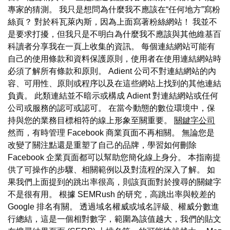
專家的猜測。 我只是想問為什麼我不應該在“任何地方”寫粉
絲頁？ 對於科瓦萊內斯，因為上面寫著粉絲網站！ 我並不
是要求打擾，但我只是不明白為什麼我不應該與其他維基百
科讀者分享我在一頁上收集的資訊。 每個連結網站可能有
自己的使用條款和資料保護原則，使用者在使用連結網站時
必須了解所有條款和原則。 Adient 公司不對連結網站的內
容、可用性、原則或程序以及在這些網站上找到的其他連結
負責。 此類連結並不暗示或構成 Adient 對連結網站或任何
公司或服務的認可或認可。 在當今動態的數位環境中，保
持與您的業務目標相符的線上形象至關重要。
關鍵字公司
然而，有時管理 Facebook 商業頁面不再相關。 無論您是
改變了關注點還是重塑了自己的品牌，學習如何刪除
Facebook 企業頁面都可以幫助您簡化線上身分。 本指南提
供了可操作的步驟、相關範例以及對流程的深入了解。 如
果我們上面提到的跳出率很高，則該頁面對於搜尋的關鍵字
不是很有用。 根據 SEMRush 的研究，高跳出率與較差的
Google 排名有關。 透過域名權威或域名評級、權威分數進
行總結，這是一個相對數字，範圍為該值越大，我們的貼文