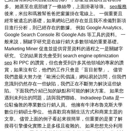
多。 她甚至在底部縫了一條絲帶，上面掛著珍珠。
seo服務
後來，米拉和瑪雅幫爸爸把窗簾掛在電線上。 一個重要且
經常被遺忘的基礎，如果網站已經存在並且我不准備對新項
目進行分析，則已經存在的數據。 例如 Google Analytics、
Google Search Console 和 Google Ads 等工具的資料。 一
般來說，關鍵字研究是在線行銷大多數領域的重要基礎。
Marketing Miner 促進並提供背景資料的過程之一是關鍵字
研究。 它的結果首先會受到 search engine optimization
seo
和 PPC 的讚賞，但也會受到許多其他領域的專家的讚
賞，如果沒有它，他們的工作只會是「盲目射擊」。 儘管
我們盡最大努力使「歐洲公民倡議」網站易於訪問，但我們
意識到仍然存在一些缺陷，我們正在不斷努力解決這些缺
陷。 下面我們介紹已知的缺點和可能的解決方案。 如果您
遇到未列出的問題，請與我們聯絡。 Indradeep Datta 是一
位駐倫敦的專業數位行銷人員。 他擁有牛津布魯克斯大學
數位行銷碩士學位。 他喜歡寫有關生活方式和商業主題的
文章。 儘管上面的例子看起來很簡單，但重要的是要了解
搜尋引擎優化實際上是多樣且複雜的。 如果您想充分利用