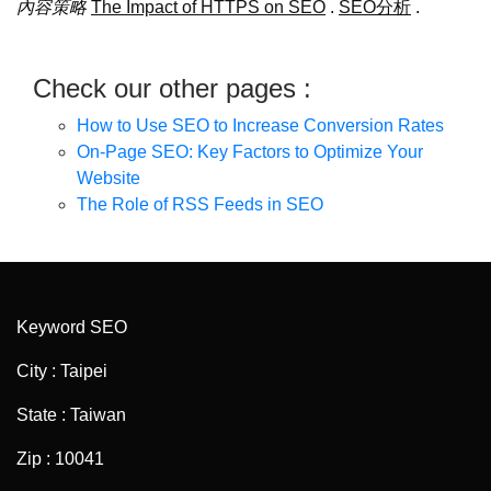
內容策略
The Impact of HTTPS on SEO
.
SEO分析
.
Check our other pages :
How to Use SEO to Increase Conversion Rates
On-Page SEO: Key Factors to Optimize Your
Website
The Role of RSS Feeds in SEO
Keyword SEO
City : Taipei
State : Taiwan
Zip : 10041