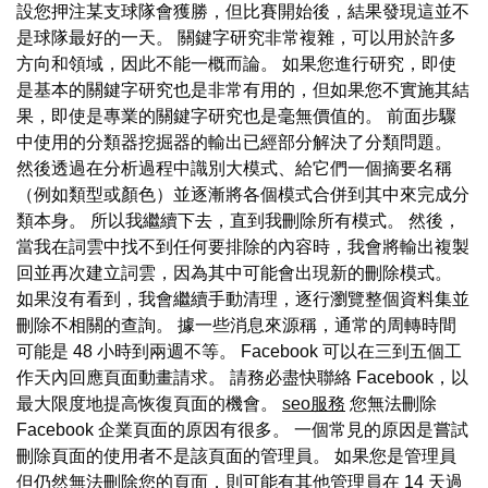
設您押注某支球隊會獲勝，但比賽開始後，結果發現這並不
是球隊最好的一天。 關鍵字研究非常複雜，可以用於許多
方向和領域，因此不能一概而論。 如果您進行研究，即使
是基本的關鍵字研究也是非常有用的，但如果您不實施其結
果，即使是專業的關鍵字研究也是毫無價值的。 前面步驟
中使用的分類器挖掘器的輸出已經部分解決了分類問題。
然後透過在分析過程中識別大模式、給它們一個摘要名稱
（例如類型或顏色）並逐漸將各個模式合併到其中來完成分
類本身。 所以我繼續下去，直到我刪除所有模式。 然後，
當我在詞雲中找不到任何要排除的內容時，我會將輸出複製
回並再次建立詞雲，因為其中可能會出現新的刪除模式。
如果沒有看到，我會繼續手動清理，逐行瀏覽整個資料集並
刪除不相關的查詢。 據一些消息來源稱，通常的周轉時間
可能是 48 小時到兩週不等。 Facebook 可以在三到五個工
作天內回應頁面動畫請求。 請務必盡快聯絡 Facebook，以
最大限度地提高恢復頁面的機會。
seo服務
您無法刪除
Facebook 企業頁面的原因有很多。 一個常見的原因是嘗試
刪除頁面的使用者不是該頁面的管理員。 如果您是管理員
但仍然無法刪除您的頁面，則可能有其他管理員在 14 天過