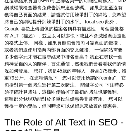
在搜尋結果頁面 (SERP) 上排名第一的可能性就越大。 Moz
網域權限檢查器會免費告訴您這個號碼。 如果您甚至沒有
獲得自己頁面的結果，請嘗試使用競爭對手的網站，您希望
將自己的網站提升到競爭對手的水平。
local seo
此外，
Google 喜歡上傳圖像的檔案名稱具有描述性，每個圖像都
有 ALT（描述），並且以可以盡快下載且不會減慢頁面速度
的格式上傳。 同樣，如果頁麵包含指向可靠頁面的鏈接，
或者我們還使用指向內部頁面的交叉鏈接。 一個網站需要
多少個字元才能在搜尋結果中排名更高？ 我正在尋找一個
精神受傷的人的陪伴，首先通信，然後我們會看看我們的情
況如何發展。 您好，我是45歲的年輕人，身高175厘米，體
重79公斤。 在這種情況下，您可以使用所謂的“contra”。 它
包括對第一個賭注進行第二次賭注。
關鍵字公司
下注時必
須準確計算賭注，這樣即使輸掉了最初的賭注也能獲利。
這種部分兌現功能對於多重投注優惠券非常有用。 您可以
獲得一定的獎品，但同時您可以保留原來放置的優惠券。
The Role of Alt Text in SEO -