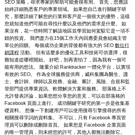
SEO 策略，尋求專家的幫助可能會很有用。 首先，您應該
始終詳細熟悉客戶的專業領域。 如果您自己進行關鍵字研
究，那麼詳細了解您的行業和客戶是一個很大的優勢，這樣
您就知道他們可能在尋找什麼以及他們的需求是什麼。 如
果沒有，花一些時間了解該地區並學習如何駕馭它是一項不
錯的投資。 我們盡力在15個工作天內回應委員會組織主管
單位的回饋。 每個成功企業的背後都有強大的 SEO
數位行
銷課程
活動。 但有這麼多的優化工具和技術可供選擇，很
難知道從哪裡開始。 好吧，別再害怕了，因為我有一個可
能有用的想法。 隆重介紹 Ranktracker 一體化平台，以實現
有效的 SEO。 作為全球服務提供商，威科集團為醫生、護
士、會計師、律師以及稅務、金融、審計、風險、合規和監
管部門提供專業資訊、軟體解決方案和服務。 部落格上不
允許發表評論，如果您想分享您的意見，可以在部落格的
Facebook 頁面上進行。 成功關鍵字研究的第一步是收集基
礎資料。 想像一下創建用戶可以使用搜尋引擎搜尋的所有
相關搜尋字詞的資料集。 不可以，只有 Facebook 專頁管
理員可以刪除或刪除首頁。 如果您是 Facebook 企業頁面
的唯一管理員，則未經您的許可，其他人都無法刪除它。