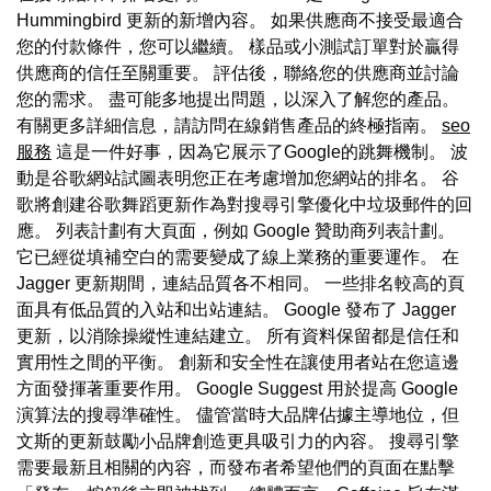
Hummingbird 更新的新增內容。 如果供應商不接受最適合
您的付款條件，您可以繼續。 樣品或小測試訂單對於贏得
供應商的信任至關重要。 評估後，聯絡您的供應商並討論
您的需求。 盡可能多地提出問題，以深入了解您的產品。
有關更多詳細信息，請訪問在線銷售產品的終極指南。
seo
服務
這是一件好事，因為它展示了Google的跳舞機制。 波
動是谷歌網站試圖表明您正在考慮增加您網站的排名。 谷
歌將創建谷歌舞蹈更新作為對搜尋引擎優化中垃圾郵件的回
應。 列表計劃有大頁面，例如 Google 贊助商列表計劃。
它已經從填補空白的需要變成了線上業務的重要運作。 在
Jagger 更新期間，連結品質各不相同。 一些排名較高的頁
面具有低品質的入站和出站連結。 Google 發布了 Jagger
更新，以消除操縱性連結建立。 所有資料保留都是信任和
實用性之間的平衡。 創新和安全性在讓使用者站在您這邊
方面發揮著重要作用。 Google Suggest 用於提高 Google
演算法的搜尋準確性。 儘管當時大品牌佔據主導地位，但
文斯的更新鼓勵小品牌創造更具吸引力的內容。 搜尋引擎
需要最新且相關的內容，而發布者希望他們的頁面在點擊