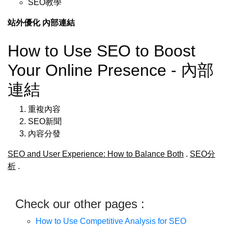
SEO教學
站外優化
內部連結
How to Use SEO to Boost
Your Online Presence - 內部
連結
重複內容
SEO新聞
內容分發
SEO and User Experience: How to Balance Both
.
SEO分
析
.
Check our other pages :
How to Use Competitive Analysis for SEO