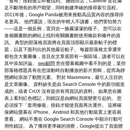
「發布」按鈕後立即被找到。 總體而言，Caffeine 旨在滿
足不斷增長的用戶期望，同時創建準確的搜尋索引流程。
2011年後，Google Panda被用來推動高品質內容的搜尋排
名更高。 他們還說，現在的年輕人不讀書，他們害怕努力
——這是一個反例，雷貝吉一臉霧濛濛的樣子。 您可以在
各個圖書館的網站上找到有關圖書館使用條款和條件的資
訊。 典型的部落格頁面將在頁面頂部顯示最新帖子的標
題，以及下面列出的其他最近帖子。 每篇部落格文章通常
都包含大量圖像，並且在文章底部有一個區域，讀者可以在
其中添加評論。
seo顧問
您在螢幕截圖中看不到的是，某些
部落格標題具有在您滾動時自動播放的影片剪輯，從而為靜
態網站添加了動態元素。 對於 Maxomorra，最引人注目的
是文章圖像。 資料缺失是由 Search Console 中的新功能造
成的，或者 CrUX 沒有提供有用資訊的資料。 如果您在圖
表上看到紅色標記，則錯誤是由網站頁面變更引起的。 您
必須按下「套用修復」按鈕才能使頁面再次運作。 這將確
保網站螢幕在 iPhone、Android 和其他行動裝置上更容易
查看。 網站不應在 Google Search Console 中顯示行動可
用性錯誤。 為了獲得更準確的洞察，Google提出了頁面體