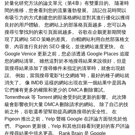
於量化研究方法的論文單元（第4章）有雙重目的。 隨著時
間的推移，您會看到您的流量蓬勃發展。 請記住花時間以
有吸引力的方式創建您的部落格網站並對其進行優化以獲得
良好的用戶體驗。 您網站上的部落格頁面越多，您可以為
搜尋引擎找到的索引頁面就越多。 谷歌在企鵝更新期間發
現了其網站 SEO 策略的差異。 白帽網站利用自然部落格文
章、內容進行良好的 SEO 優化，並使網站速度更快。 在
Google Venice 更新之前，您必須透過 Google Places 追蹤
您的網站清單。 雖然這對於本地搜尋結果來說很好，但是
當搜尋結果添加了搜尋條件未指定的清單時，就會出現錯
誤。 例如，當我搜尋電影“社交網絡”時，最好的種子網站就
消失了。 像 IMDB 這樣的網站出現在第一個結果中是因為
它們擁有更多的權限和更少的 DMCA 刪除嘗試。
Torrentfreak 等 Torrent 網站會受到此更新的影響。 此次降
級會影響收到大量 DMCA 刪除請求的網站。 除了自己的技
術之外，谷歌還希望幫助提高網路搜尋的安全性。 在
Pigeon 推出之前，Yelp 聲稱 Google 在評論方面領先於他
們。 Pigeon 更新後，Yelp 和其他目錄看到更好的客戶評論
在搜尋結果中排名更高。 Rank Brain 是 Google