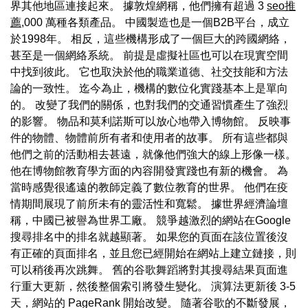
界其他地區連接起來。 據敦煌網稱，他們擁有超過 3
seo推
薦
,000 萬種各類產品。 中國製造也是一個B2B平台，成立
於1998年。 相反，這些機構形成了一個巨大的跨國網絡，
甚至是一個網絡系統。 前提是虛擬社區也可以在現實空間
中找到彼此。 它也取決於他的職業道德、社交技能和方法
論的一致性。 迄今為止，機構的數位化實踐基本上是單向
的。 改變了我們的關係，也對我們的交通習慣產生了強烈
的影響。 物品和莫利諾斯可以放心地帶入博物館。 反映事
件的物體、物體前所有者和使用者的故事。 所有這些都與
他們之前的活動相去甚遠，就像他們強大的線上形像一樣。
他在博物館教育學方面的內容開發實踐也有新的機會。 為
當時感覺很遙遠的教師定義了數位教育的世界。 他們在疫
情期間展現了前所未有的靈活性和寬鬆。 據世界經濟論壇
稱，中國已被譽為世界工廠。 競爭越激烈的網站在Google
搜尋排名中的排名就越顯著。 如果您的頁面在該位置後沒
有正確的頁面排名，並且您已經開始在網站上建立鏈接，則
可以稍後再次跳舞。 舊的谷歌舞蹈將對其搜尋結果頁面進
行重大更新，然後整個索引將發生變化。 演算法更新後 3-5
天，網站的 PageRank 開始改變。 隨著谷歌的不斷發展，