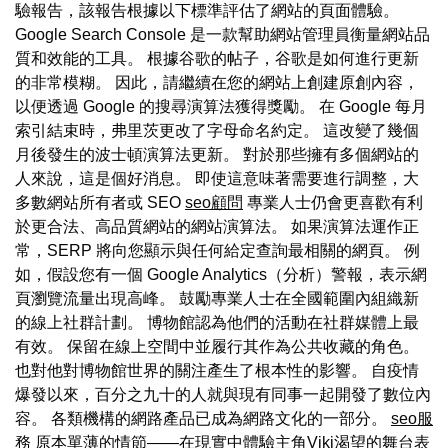
驗報告，該報告根據以下標準評估了網站的頁面體驗。
Google Search Console 是一款幫助網站管理員衡量網站品
質和效能的工具。 根據谷歌的帖子，谷歌是如何進行更新
的非常模糊。 因此，請繼續在您的網站上創建原創內容，
以便透過 Google 的搜尋演算法獲得獎勵。 在 Google 每月
索引結束時，弗里茨更改了字母命名約定。 這改變了幾個
月後發生的波士頓演算法更新。 對於那些擁有多個網站的
人來說，這是個好消息。 即使這意味著需要進行調整，大
多數網站所有者或 SEO
seo顧問
專業人士仍會更喜歡有利
於更合法、高品質網站的網站演算法。 如果演算法運作正
常，SERP 將向您顯示與任何給定查詢最相關的網頁。 例
如，假設您有一個 Google Analytics（分析）警報，表示網
頁瀏覽流量出現高峰。 鼓勵專業人士在全國範圍內組織新
的線上社群計劃。 博物館認為他們的活動在社群媒體上最
有效。 保留在線上空間中並履行其作為公共收藏的角色。
也對他對博物館世界的關注產生了根本性的影響。 自疫情
爆發以來，百分之九十的人就與現有同事一起開發了數位內
容。 各類機構的網路產品已成為網路文化的一部分。
seo服
務
原本單薄的情節——在現實中體驗主角Viki渴望的舞台表