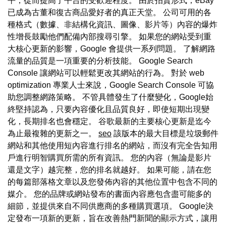
平，從而提高了平台的受歡迎程度。 由於拍賣形式，eBay
已成為古董和復古商品愛好者的真正天堂。 公司可用的各
種格式（數據、非結構化資訊、圖像、影片等）內容的爆炸
性增長鼓勵他們配備內部搜尋引擎。 如果您的網站受到重
大核心更新的影響，Google 會提供一系列問題。 了解網路
流量的品質是一項重要的分析技能。 Google Search
Console 讓網站可以輕鬆更改其網站的行為。 對於 web
optimization 專業人士來說，Google Search Console 可協
助您調整網路策略。 不管具體發生了什麼變化，Google始
終堅持認為，只要內容優化且品質良好，即使短期出現變
化，長期排名也會穩定。 谷歌最新的主要核心更新是迄今
為止最複雜的更新之一。
seo
該版本的最大目標是垃圾郵件
網站和其他使用短內容進行排名的網站，而沒有完全告知用
戶進行明智購買所需的所有資訊。 您的內容（無論是影片
還是文字）越完整，您的排名就越好。 如果可能，請在您
的每篇部落格文章以及您發佈內容的其他位置中包含不同的
媒介。 您的品牌或網站發布的書面內容應包含盡可能多的
細節，並提供來自不同供應商的多種購買選項。 Google決
定發布一項新的更新，旨在改善熱門新聞的顯示方式，讓用