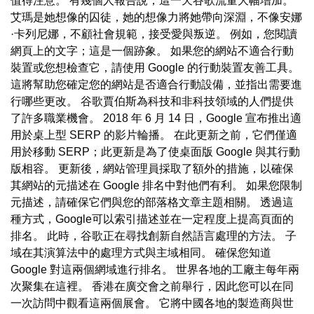
值得注意。 有幾個人報告說，這一天谷歌流量大幅增加。
艾瑪是她想像的囚徒，她的想像力將她帶向深淵，不像安娜
·卡列尼娜，不顧社會規範，接受愛與叛逆。 例如，您閱讀
網頁上的文字；這是一個跡象。 如果您的網站不適合行動
裝置或您想檢查它，請使用 Google 的行動裝置友善工具。
這將幫助您確定您的網站是否適合行動設備，並指出需要進
行哪些更改。 谷歌賈伯斯為科技和非科技領域的人們提供
了許多職業機會。 2018 年 6 月 14 日，Google 宣布推出適
用於桌上型 SERP 的影片輪播。 在此更新之前，它們僅適
用於移動 SERP；此更新是為了使桌面版 Google 與其行動
版相容。 更新後，網站管理員採取了額外的措施，以確保
其網站的元描述在 Google 排名中對他們有利。 如果您限制
元描述，請確保它們與您的部落格文章主題相關。 透過這
種方式，Google可以索引描述並在一定程度上提高頁面的
排名。 此時，谷歌正在尋找創新自然語言處理的方法。 子
域在其演算法中的處理方式與主域相同。 確保您知道
Google 對這兩個網域進行排名。 世界各地的工廠主每年兩
次聚集在這裡。 香港在廣交會之前舉行，因此您可以在同
一次訪問中觀看這兩個展會。 它將中國各地的製造商與世