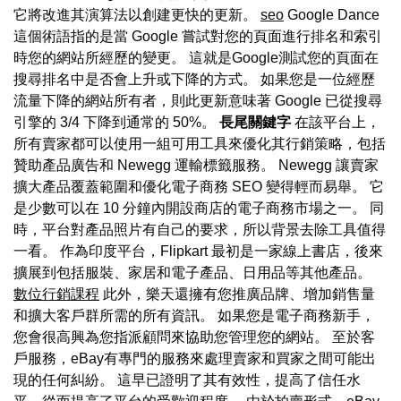
它將改進其演算法以創建更快的更新。
seo
Google Dance
這個術語指的是當 Google 嘗試對您的頁面進行排名和索引
時您的網站所經歷的變更。 這就是Google測試您的頁面在
搜尋排名中是否會上升或下降的方式。 如果您是一位經歷
流量下降的網站所有者，則此更新意味著 Google 已從搜尋
引擎的 3/4 下降到通常的 50%。
長尾關鍵字
在該平台上，
所有賣家都可以使用一組可用工具來優化其行銷策略，包括
贊助產品廣告和 Newegg 運輸標籤服務。 Newegg 讓賣家
擴大產品覆蓋範圍和優化電子商務 SEO 變得輕而易舉。 它
是少數可以在 10 分鐘內開設商店的電子商務市場之一。 同
時，平台對產品照片有自己的要求，所以背景去除工具值得
一看。 作為印度平台，Flipkart 最初是一家線上書店，後來
擴展到包括服裝、家居和電子產品、日用品等其他產品。
數位行銷課程
此外，樂天還擁有您推廣品牌、增加銷售量
和擴大客戶群所需的所有資訊。 如果您是電子商務新手，
您會很高興為您指派顧問來協助您管理您的網站。 至於客
戶服務，eBay有專門的服務來處理賣家和買家之間可能出
現的任何糾紛。 這早已證明了其有效性，提高了信任水