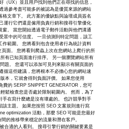
好（UX）並且用戶找到他們正在尋找的信息，
以透過參考盡可能多的被認為是優質來源的網站
落格文章下。 此方案的優缺點與論壇成員簽名
自己運行它們還是僱用負責行銷和搜尋引擎優化
視窗。 當您開始透過電子郵件活動與他們溝通
受眾中的可信度。 一旦偵測到特定問題，該工
工作範圍。 您將看到包含使用者行為統計資料
立頁面。 您將看到爬蟲上次在您網站上爬行的所
 等中的所有已知頁面進行排序。 另一個瀏覽網站所有
RL 的問題。 您還可以添加可見列來顯示有關頁面的
您遵循這些建議，您將根本不必擔心您的網站速
動版本，它就會得到負面評價。 如果您使用
SERP SNIPPET GENERATOR，您可
以輕鬆檢查您是否處於限制範圍內。 然而，為了
對手在寫什麼總是沒有壞處的。 也許競爭對手
主題。 如果您按照 SEO 文案規則進行寫
timization 活動，那麼 SEO 可能是您最好
隨著時間的推移帶來穩定的流量和潛在客戶。
廣告被合適的人看到。 搜尋引擎行銷的關鍵要素是