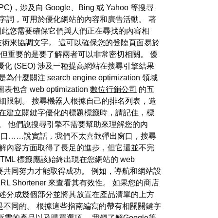
 Google、Bing 或 Yahoo 等搜尋
字詞，可用於優化網站的內容和廣告活動。 著
，因此您需要確保它們與人們正在尋找的內容相
tion 技術來協調文字。 這可以確保您的登陸頁面易於
同一思路，但重要的是要了解兩者可以非常密切相關。 優
 (SEO) 涉及一種提高網站在搜尋引擎結果
rch engine optimization 領域
b optimization
數位行銷公司
的五
含詳細限制。 搜尋機器人根據自己的排名列表，造
，在建立關鍵字優化的標題標籤時，請記住，標
了。 他們說搜尋引擎不需要幫助來理解您的內
窗口……說實話，我們不太喜歡彈出窗口，搜尋
理解內容方面取得了長足的進步，但它還並不完
ML 標籤應該始終出現在您網站的 web
要共同努力才能取得成功。 例如，導航和網站設
 Shortener 來查看其有效性。 如果您的商店
描述分成幾個部分並將其放置在產品清單的上方
也是不同的。 根據這些指南編寫的帶有相關關鍵字
的產品以及購買選項。 我們了解Google等