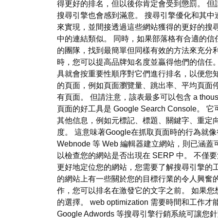
得更好的排名，但以後你肯定會受到懲罰。 但
搜尋引擎也會感到滿意。 搜尋引擎優化和其中
來實現，並間接透過這些網站獲得的更好的搜尋
中的連結類似。 同時，如果部落格有合適的信
的團隊，找到最簡單但同樣有效的方法來充分利
時，您可以提高品牌知名度並贏得他們的信任
具就會按重要性順序對它們進行排名，以便您知
的頁面，例如頁面瀏覽量、跳出率、平均頁面停
有頁面。 但請注意，該表最多可以包含 a tho
頁面的好工具是 Google Search Con
其他信息，例如元標記、標題、關鍵字、重定向或頁面上
度。 這意味著Google在抓取頁面時的行為
Webnode 等 Web 編輯器建立網站，則已涵
以檢查您的網站是否出現在 SERP 中。 不
更好地定位您的網站，您需要了解搜尋引擎的工
的網站上有一些關於您的目標行業的令人興奮的
作，您可以排名在激發它的文字之前。 如果您想要長期、
的選擇。 web optimization 需
Google Adwords 等搜尋引擎行銷系