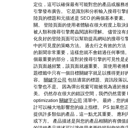
定位，這可以確保最有可能對您的產品或服務感興趣的
引擎發布廣告。 它是識別和分析輸入搜尋引擎
陸頁的標題和元描述是 SEO 的兩個基本要
關。 登陸頁面的使用者體驗在很大程度上取決於您是否
被人類和搜尋引擎爬蟲閱讀和理解。 儘管沒有多少人將
化良好的登陸頁面可以幫助提高網站的搜尋引擎排
中的可見度的策略方法。 過去行之有效的方法（例如在
的新聞非常重要，這樣您就不會錯過任何事情。 根據
個最重要的部分，這對於搜尋引擎的可見性是必要的
訪頁面越頻繁，該頁面就越重要。 當使用者捲
題標籤中只有一個目標關鍵字就足以獲得更好的排
容。
關鍵字公司
包括適當的標題、資訊段落以
引擎也不是。 因為彈出視窗可能被視為過於推
美。 仍然存在很大的錯誤空間，我們仍然需要 H
optimization
關鍵字公司
清單中。 最終，您的
計可以極大地影響您的線上指標。 PS 如果您正在尋
提供許多類似的產品，這一點尤其重要。 應利
或下方。 產品描述是與您的產品相關的有價值的
的詳細產品描述可以讓使用者更快找到您的商店