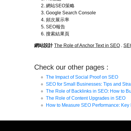
網站SEO策略
Google Search Console
頻次展示率
SEO報告
搜索結果頁
網站設計
The Role of Anchor Text in SEO
.
S
Check our other pages :
The Impact of Social Proof on SEO
SEO for Small Businesses: Tips and Stra
The Role of Backlinks in SEO: How to Bui
The Role of Content Upgrades in SEO
How to Measure SEO Performance: Key M