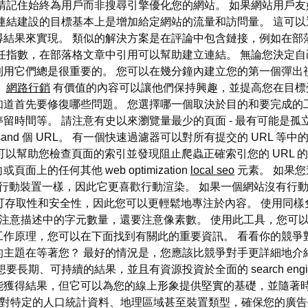
請記住始終為用戶而非搜尋引擎優化您的網站。 如果網站用戶友
連結建設的目標基本上是增加給定網站的流量和訪問量。 這可
結果來實現。 類似的解決方案是在評論中包含鏈接，例如在部
任指數，在部落格文章中引用可以幫助建立連結。 無論您決定
用它們總是很重要的。 您可以在幾分鐘內建立您的第一個彈出
。
網路行銷
有價值的內容可以讓他們保持興趣，並提高您在目標
道首先要修復哪些問題。 您選擇哪一個取決於目的和要完成的
留時間等。 請注意有史以來瀏覽量最少的頁面 - 最有可能是孤
usand 個 URL。 有一個快速過濾器可以對所有提交的 URL
sole。 它可以幫助您檢查頁面的索引並發現阻止爬蟲正確索引您的 U
的任何其他 web optimization
local seo
元素。 如果
就像行動裝置一樣，因此它更喜歡行動渲染。 如果一個網站沒有行
蓋可存取性和安全性，因此您可以更輕鬆地專注於內容。 使用同樣免費的 
僅要注意描述中的字元數量，還要注意像素數。 使用此工具，您可
作原理，您可以在下面找到有關此的重要資訊。 看看你的競爭
主題在等著您？ 最好的情況是，您應該比競爭對手更詳細地介紹該
可持續的結果，並且有資源投資於全面的 search engine op
要時間和工作才能獲得結果，但它可以為您的線上形象提供堅實的基礎，並
統可讓您針對特定的人口統計資料、地理區域甚至裝置類型，確保您的