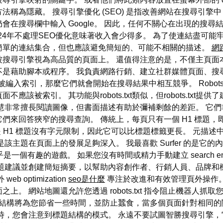
稱為隱藏。 搜尋引擎優化 (SEO) 是指改善網站在搜尋引擎
品時仍會在搜尋欄中輸入 Google。 因此，任何不關心在出現的
24年不處理SEO優化意味著收入會少得多。 為了使連結盡可能
簡單的連結集合，但也應該避免簡短的、可能不相關的描述。
網
被搜尋引擎視為高品質的頁面上。 還值得注意的是，不僅主頁面
不是藉助腳本或程序。 我負責網路行銷、建立社群媒體頁面、搜
入索引，那麼它們就會開始在搜尋結果中相互競爭。 Robots 
該被索引。 其功能與robots.txt類似，但robots.txt
慧非常擅長閱讀圖像，但書面描述有助於彌補剩餘的差距。 它們非
們來回答狹窄的搜尋查詢。 傳統上，每頁只有一個 H1 標題，
是 H1 標題沒有字元限制，因此它可以比標題標籤更長。 元描
是該主題在頁面上的發展足夠深入。 我最喜歡 Surfer 的是它
的遊戲。 如果您沒有時間或精力手動建立 search engine opti
題建議並創建簡短摘要，以幫助內容創作者、行銷人員、品牌和
optimization
seo是什麼
專注於改進和有效管理頁外操作。
。 網站地圖還允許您透過 robots.txt 指令阻止機器人抓
結構將為您節省一些時間，並防止蠶食，當多個頁面針對相同的
時，您會注意到標題結構的模式。 永遠不要試圖智勝搜尋引擎，