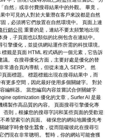
中「自然」或非付費搜尋結果中的外觀。 畢竟，
搜尋結果中可見的人對於大量潛在客戶來說都是自然
牢固，必須將它們放置在自然環境中。 頁面上連
路行銷公司
重要的是，連結不要太頻繁地出現
本身，子頁面也以類似的比例包含在連結中。
尋引擎優化，並提供網站運作所需的科技環境。
標籤是頁面 HTML 程式碼的一個元素，它告訴
提供了建議。 在搜尋優化方面，主要好處是優化的替
常適合頁內導航，但從未進入 SERP。 然
即頁面標題。 標題標籤出現在搜尋結果中，而
述中有更多空間，因此最好使用多個關鍵字。 對於
的內容編輯器。 當您編寫內容並嘗試合併關鍵字
mization 優化的文章，Surfer AI 是最
機構製作高品質的內容。 頁面搜尋引擎優化專
 否則，根據您的搜尋字詞和某些頁面的受歡迎
取您不希望索引的頁面。 確保您的網站地圖優先考
關鍵字時會發生蠶食，從而阻礙彼此在搜尋引
它們現在非常聰明。 暫時，你的網站可能會獲