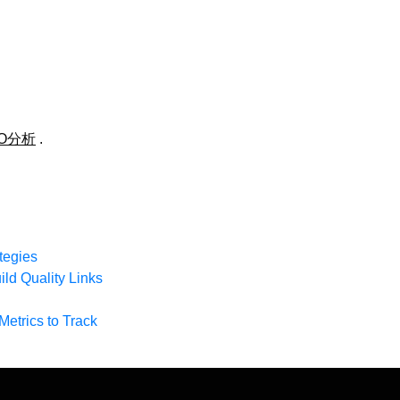
EO分析
.
tegies
ld Quality Links
etrics to Track