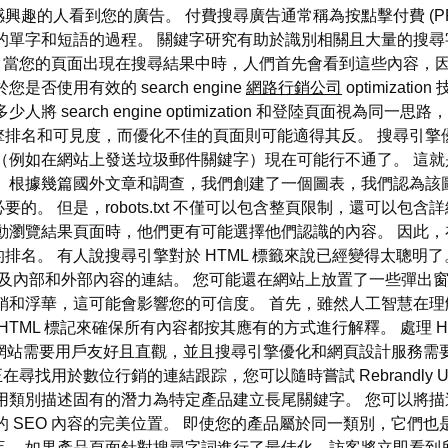
人看到您的廣告。 付費搜尋廣告通常稱為按點擊付費 (PPC)，涉及向
的單字和短語的過程。 關鍵字研究有助於識別相關且大量的搜尋
素。 當您的頁面出現在搜尋結果中時，人們首先會看到這些內容
使用有效的 search engine
網路行銷公司
optimiza
 search engine optimization 和登陸頁面視為
名和可見度，而優化不佳的頁面則可能適得其反。 搜尋引擎優化
網站上發送垃圾郵件關鍵字）現在可能行不通了。 這就是為什麼關注 sea
幾篇國外文章和調查，我們創建了一個圖表，我們認為該圖表包含 we
。 但是，robots.txt 不僅可以包含整頁限制，還可以包
動瀏覽結果頁面時，他們更有可能選擇他們認識的內容。 因此
名。 有人說搜尋引擎對於 HTML 標籤來說已經變得太聰明
及內部和外部內容的連結。 您可能還在網站上放置了一些彈出
銷和浮華，這可能會影響您的可信度。 首先，雖然人工智慧在
TML 標記來確保所有內容都按其應有的方式進行解釋。 處理 HT
網站需要用戶友好且直觀，並且搜尋引擎優化和網頁設計服務需
找用於數位行銷的連結跟踪，您可以隨時嘗試 Rebrandly URL
用類別描述固有的潛力為特定產品建立長尾關鍵字。 您可以將
 SEO 內容的完美位置。 即使您的產品屬於同一類別，它們
。 如果產品頁面針對搜尋字詞進行了最佳化，訪客將立即看到所需