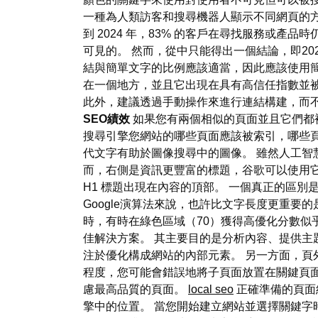
一種為人類訪客和搜尋機器人顯示不同網頁的方法
到 2024 年，83% 的客戶在尋找服務或產
可見的。 然而，從中只能得出一個結論，即20
結與簡單文字的比例應該適當，因此應該使用
在一個地方，並且它出現在具有高信任指數並
此外，建議透過手動操作來進行連結構建，而
SEO績效
如果您有兩個相似的頁面並且它們都被編
搜尋引擎您網站的哪些頁面應該被索引，哪些頁面不應
代文字有助於圖像搜尋中的圖像。 雖然人工智
而，右側是資訊更豐富的標題，谷歌可以使用它
H1 標題出現在內容的頂部。 一個真正的區別
Google演算法來說，也許比文字長度更重要的
時，有時在綠色區域（70）獲得高優化分數似乎是一個有趣
佳解決方案。 其主要目的是分析內容、提供主
注於優化構成網站的內部元素。 另一方面，頁外 web 
程度，您可能會錯誤地將子頁面放置在關鍵頁面之上
慮最高品質的頁面。
local seo
正確準備的頁面
擎中的位置。 當您開始建立網站並選擇關鍵字