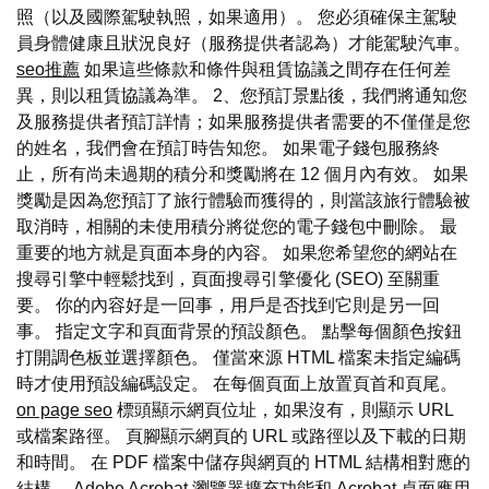
照（以及國際駕駛執照，如果適用）。 您必須確保主駕駛
員身體健康且狀況良好（服務提供者認為）才能駕駛汽車。
seo推薦
如果這些條款和條件與租賃協議之間存在任何差
異，則以租賃協議為準。 2、您預訂景點後，我們將通知您
及服務提供者預訂詳情；如果服務提供者需要的不僅僅是您
的姓名，我們會在預訂時告知您。 如果電子錢包服務終
止，所有尚未過期的積分和獎勵將在 12 個月內有效。 如果
獎勵是因為您預訂了旅行體驗而獲得的，則當該旅行體驗被
取消時，相關的未使用積分將從您的電子錢包中刪除。 最
重要的地方就是頁面本身的內容。 如果您希望您的網站在
搜尋引擎中輕鬆找到，頁面搜尋引擎優化 (SEO) 至關重
要。 你的內容好是一回事，用戶是否找到它則是另一回
事。 指定文字和頁面背景的預設顏色。 點擊每個顏色按鈕
打開調色板並選擇顏色。 僅當來源 HTML 檔案未指定編碼
時才使用預設編碼設定。 在每個頁面上放置頁首和頁尾。
on page seo
標頭顯示網頁位址，如果沒有，則顯示 URL
或檔案路徑。 頁腳顯示網頁的 URL 或路徑以及下載的日期
和時間。 在 PDF 檔案中儲存與網頁的 HTML 結構相對應的
結構。 Adobe Acrobat 瀏覽器擴充功能和 Acrobat 桌面應用