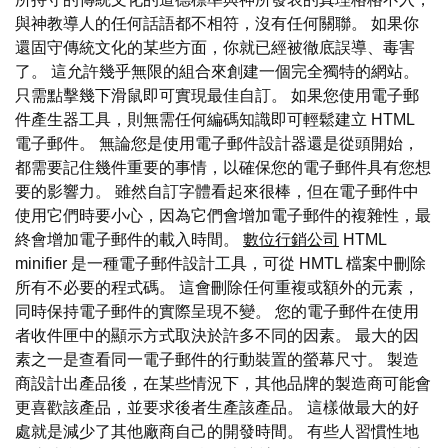
與神教導人的任何話語都不相符，沒有任何關聯。 如果你
還固守傳統文化的某些方面，你就已經被徹底誤導、毒害
了。 這允許幾乎無限的組合來創建一個完全獨特的網站。
只需點擊幾下滑鼠即可實現最佳自訂。 如果您使用電子郵
件產生器工具，則無需任何編碼知識即可輕鬆建立 HTML
電子郵件。 無論您是使用電子郵件設計器還是從頭開始，
都需要記住幾件重要的事情，以確保您的電子郵件具有您想
要的影響力。 雖然自訂字體看起來很棒，但在電子郵件中
使用它們時要小心，因為它們會增加電子郵件的複雜性，最
終會增加電子郵件的載入時間。
數位行銷公司
HTML
minifier 是一種電子郵件設計工具，可從 HMTL 檔案中刪除
所有不必要的程式碼。 這會刪除任何重複或額外的元素，
同時保持電子郵件的實際呈現不變。 您的電子郵件在使用
者收件匣中的顯示方式取決於許多不同的因素。 最大的因
素之一是查看同一電子郵件的行動裝置的螢幕尺寸。 製造
商設計出產品後，在某些情況下，其他品牌的製造商可能會
更喜歡該產品，並要求後者生產該產品。 這樣做最大的好
處就是減少了其他廠商自己的開發時間。 有些人習慣性地