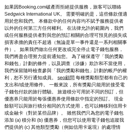
如果因Booking.com破產而拒絕提供服務，旅客可以聯絡
Sedgwick International UK。 需要明確的是，這些條款僅適
用於您和我們。 本條款中的任何內容均不賦予服務提供者
以外的任何第三方任何權利。 在法律允許的範圍內，我們
或任何服務提供者對與您的預訂相關的合理可預見的損失或
損害承擔的責任不超過（無論是單一事件還是一系列相關事
件）。 如果我們做出任何更改或完全停止電子錢包服務，
我們將盡合理努力提前通知您。 為了確保遵守「我的獎勵
和錢包」計劃的條件，以及調查（涉嫌）欺詐和不當使用，
我們保留隨時檢查參與「我的獎勵和錢包」計劃的帳戶的權
利，恕不另行通知成員。
seo顧問
每種獎勵類型都有自己的
支出和/或使用條件。 一般來說，所有獎勵只能用於接受電
子錢包付款的旅行體驗。 旅遊積分可用於不同的預訂，但
優惠券只能用於每張優惠券使用條款中指定的預訂。 現金
餘額可以與旅行積分相同的方式使用，也可以轉移到信用卡
或金融卡（對於某些品牌）。 雖然我們只為您的電子錢包
添加 (a) 積分和 (b) 優惠券，但您可以使用電子錢包追蹤我
們提供的 (c) 其他類型獎勵（例如信用卡返現）的處理情