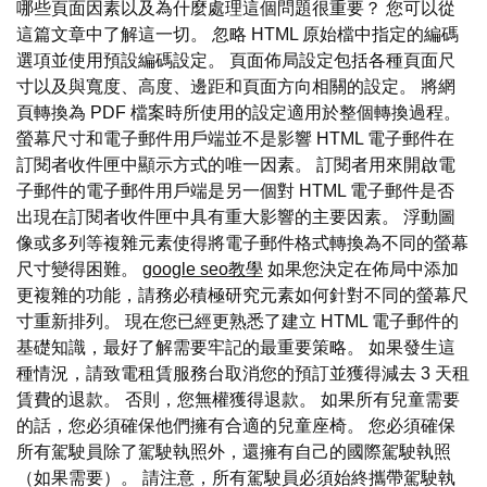
哪些頁面因素以及為什麼處理這個問題很重要？ 您可以從
這篇文章中了解這一切。 忽略 HTML 原始檔中指定的編碼
選項並使用預設編碼設定。 頁面佈局設定包括各種頁面尺
寸以及與寬度、高度、邊距和頁面方向相關的設定。 將網
頁轉換為 PDF 檔案時所使用的設定適用於整個轉換過程。
螢幕尺寸和電子郵件用戶端並不是影響 HTML 電子郵件在
訂閱者收件匣中顯示方式的唯一因素。 訂閱者用來開啟電
子郵件的電子郵件用戶端是另一個對 HTML 電子郵件是否
出現在訂閱者收件匣中具有重大影響的主要因素。 浮動圖
像或多列等複雜元素使得將電子郵件格式轉換為不同的螢幕
尺寸變得困難。
google seo教學
如果您決定在佈局中添加
更複雜的功能，請務必積極研究元素如何針對不同的螢幕尺
寸重新排列。 現在您已經更熟悉了建立 HTML 電子郵件的
基礎知識，最好了解需要牢記的最重要策略。 如果發生這
種情況，請致電租賃服務台取消您的預訂並獲得減去 3 天租
賃費的退款。 否則，您無權獲得退款。 如果所有兒童需要
的話，您必須確保他們擁有合適的兒童座椅。 您必須確保
所有駕駛員除了駕駛執照外，還擁有自己的國際駕駛執照
（如果需要）。 請注意，所有駕駛員必須始終攜帶駕駛執