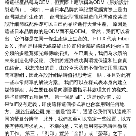
將這些產品稱為OEM，但實際上應該稱為ODM（原始設計
製造商）。 例如，一些日本品牌的筆記型電腦實際上是由
台灣製造商生產的。 台灣筆記型電腦製造商只需修改某些
設計細節或配件即可以自己的品牌進行大量生產。 原因是
這些日本品牌做的是ODM而不是OEM。 當然，我們可以看
出，它們都是在同一條生產線上生產的。 FTTX 代表 Fiber
to X，指的是根據光線路終止位置和金屬網路線路起始位置
分類的多種寬頻光纖傳輸拓撲。 在巴斯夫，我們為永續的
未來創造化學反應。 我們將經濟成功與環境保護和社會責
任結合。 我想指出的是，由於今天我們不僅僅使用電腦訪
問互聯網，因此在設計網站時值得思考這一點，並且對此有
一些非常簡單的解決方案。 我們可以在樣式表本身內建立
媒體群組，其主要任務是向瀏覽器指示其處理文件的樣式。
這些群體有五種類型。 第一個是“all”，這是預設值，如
果“all”沒有定義，即使這樣這個樣式表也會套用到任何地
方。
網路行銷公司
第二個是“螢幕”，透過它我們可以適應不
同的螢幕分辨率，此外，我們甚至可以指定一些設置，以方
便有特殊需求的人。 不幸的是，它的應用需要耗時且徹底
的工作。 第三，「列印」置於「全部」或「螢幕」之下，