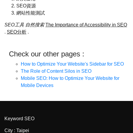
SEO資源
網站性能測試
SEO工具
自然搜索
The Importance of Accessibility in SEO
.
SEO分析
.
Check our other pages :
How to Optimize Your Website's Sidebar for SEO
The Role of Content Silos in SEO
Mobile SEO: How to Optimize Your Website for
Mobile Devices
Keyword SEO
City : Taipei