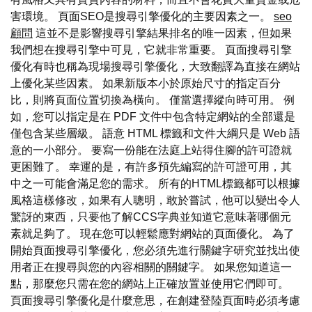
害環境。 頁面SEO是搜尋引擎優化的主要因素之一。
seo
顧問
這並不是影響搜尋引擎結果排名的唯一因素，但如果
我們想在搜尋引擎中可見，它就非常重要。 頁面搜尋引擎
優化有時也稱為現場搜尋引擎優化，大致翻譯為直接在網站
上優化某些因素。 如果新版本小於原始尺寸的指定百分
比，則將頁面位置切換為橫向。 僅當選擇縱向時可用。 例
如，您可以指定是在 PDF 文件中包含特定網站的全部還是
僅包含某些層級。 語意 HTML 標籤和文件大綱只是 Web 語
意的一小部分。 要寫一份能在法庭上站得住腳的許可證就
更困難了。 幸運的是，有許多預先編寫的許可證可用，其
中之一可能會滿足您的需求。 所有的HTML標籤都可以根據
風格這樣修改，如果有人聰明，敢於嘗試，他可以變出令人
驚訝的東西，只要他了解CCS字典並知道它意味著哪個元
素就足夠了。 現在您可以輕鬆應對網站的頁面優化。 為了
開始頁面搜尋引擎優化，您必須先進行關鍵字研究並找出使
用者正在搜尋與您的內容相關的關鍵字。 如果您知道這一
點，那麼您只需在您的網站上正確放置並使用它們即可。
頁面搜尋引擎優化是什麼意思，在創建登陸頁面時必須考慮