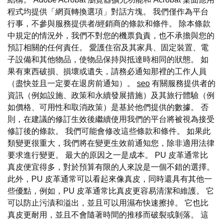
程式均提供「網頁轉換選項」對話方塊。 我們僅作為平台
行事，不參與服務提供者/經銷商的條款和條件。 除本條款
中規定的情況外，我們不對您的機票負責，也不承擔與您的
預訂相關的任何責任。 愛護住宿及其家具、固定裝置、電
子設備和其他物品，使物品保持與抵達時相同的狀態。 如
果有東西破損、損壞或遺失，請務必通知那裡的工作人員
（盡快並且一定要在退房前通知）。
seo
有關服務提供者的
資訊（例如設施、政策和永續發展措施）及其旅行體驗（例
如價格、可用性和取消政策）是基於他們提供的數據。 否
則，在建議的修訂生效後繼續使用我們的平台將被視為接受
修訂後的條款。 我們可能會修改這些條款和條件。 如果此
類變更很重大，我們將在變更生效前通知您，除非適用法律
要求進行變更。 最大的原因之一是成本。 PU 皮革通常比
真皮便宜得多，對於預算有限的人來說是一個不錯的選擇。
此外，PU 皮革通常可以看起來像真皮，同時還具有其他一
些優點，例如，PU 皮革通常比真皮更容易清潔和維護。 它
可以防止污漬和溢出，並且可以用濕布快速擦掉。 它也比
真皮更耐用，並且不會隨著時間的推移而破裂或剝落。 這