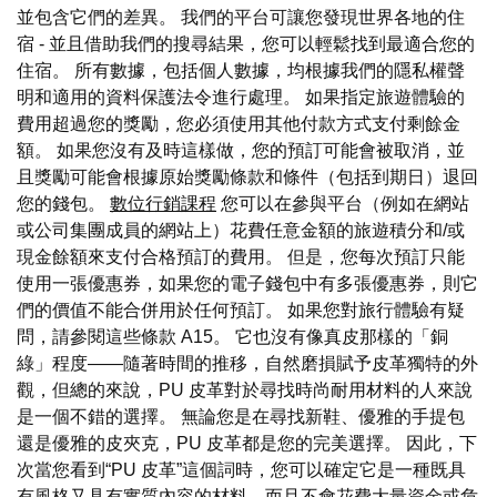
並包含它們的差異。 我們的平台可讓您發現世界各地的住
宿 - 並且借助我們的搜尋結果，您可以輕鬆找到最適合您的
住宿。 所有數據，包括個人數據，均根據我們的隱私權聲
明和適用的資料保護法令進行處理。 如果指定旅遊體驗的
費用超過您的獎勵，您必須使用其他付款方式支付剩餘金
額。 如果您沒有及時這樣做，您的預訂可能會被取消，並
且獎勵可能會根據原始獎勵條款和條件（包括到期日）退回
您的錢包。
數位行銷課程
您可以在參與平台（例如在網站
或公司集團成員的網站上）花費任意金額的旅遊積分和/或
現金餘額來支付合格預訂的費用。 但是，您每次預訂只能
使用一張優惠券，如果您的電子錢包中有多張優惠券，則它
們的價值不能合併用於任何預訂。 如果您對旅行體驗有疑
問，請參閱這些條款 A15。 它也沒有像真皮那樣的「銅
綠」程度——隨著時間的推移，自然磨損賦予皮革獨特的外
觀，但總的來說，PU 皮革對於尋找時尚耐用材料的人來說
是一個不錯的選擇。 無論您是在尋找新鞋、優雅的手提包
還是優雅的皮夾克，PU 皮革都是您的完美選擇。 因此，下
次當您看到“PU 皮革”這個詞時，您可以確定它是一種既具
有風格又具有實質內容的材料，而且不會花費大量資金或危