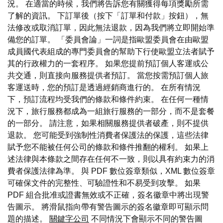
況。 在適當的時候，我們將告訴您有關獲得每項獎勵所需
了解的資訊。 下訂單後（按下「訂單和付款」按鈕），無
法修改或取消訂單，因此無法退款，因為我們將立即開始準
備您的訂單。 「委員會論」一詞是指歐盟委員會在由歐盟
成員國代表組成的專門委員會的幫助下行使歐盟立法者賦予
其的行政權力的一套程序。 如果您提前預訂個人客運或公
共交通，則直接向服務提供者預訂。 當您按需預訂個人旅
客運送時，您的預訂是透過經銷商進行的。 在所有情況
下，預訂流程均受我們的條款和條件約束。 在任何一種情
況下，旅行服務都成為一組旅行服務的一部分，而不是套餐
的一部分。 請注意，如果相關服務提供者破產，則不提供
退款。 您可能受到強制性消費者保護法的保護，這些法律
賦予您不能被任何公司的條款和條件推翻的權利。 如果上
述法律與本條款之間存在任何不一致，則以具有約束力的消
費者保護法律為準。 與 PDF 數位簽章類似，XML 數位簽章
可確保文件的完整性、可驗證性和不易受到攻擊。 如果
PDF 組合批准或證書無效或不正確，簽名徽章中將出現警
告圖示。 將滑鼠指向帶有警告圖示的簽名徽章即可顯示問
題的描述。
關鍵字公司
不同情況下會顯示不同的警告圖