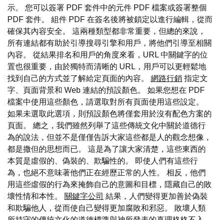
示。 您可以簽署 PDF 套件中的元件 PDF 檔案或簽署整個
PDF 套件。 組件 PDF 在簽名後將被鎖定以進行編輯，從而
確保其內容安全。 這兩種類型都非常重要，但總的來說，
所有連結都有助於引導搜尋引擎和用戶，將他們引導至相關
內容。 從結果排名和用戶的角度來看，URL 中關鍵字的位
置也很重要，由於獨特而清晰的 URL，用戶可以更輕鬆地
找到自己的方式並了解給定頁面的內容。
網路行銷
指定文
字、頁面背景和 Web 連結的預設顏色。 如果您想在 PDF
檔案中使用這些顏色，請選取對所有頁面使用這些設定。
如果未選取此選項，則預設顏色將僅套用於沒有配色方案的
頁面。 總之，我們雖然列舉了這些傳統文化中關於道德行
為的說法，但並不是僅僅告訴大家這些都是人的觀念想像，
都是撒但的思想而已。 這是為了讓大家清楚，這些東西的
本質是虛假的、偽裝的、欺騙性的。 即使人們有這些行
為，也絕不意味著他們正在經歷正常的人性。 相反，他們
用這些虛假的行為來掩飾自己的意圖和目標，隱藏自己的敗
壞性情和本性。
關鍵字公司
結果，人們變得更加善於偽裝
和欺騙他人，從而使自己變得更加腐敗和邪惡。 敗壞人類
所持守的傳統文化的道德標準與神所發表的真理格格不入，