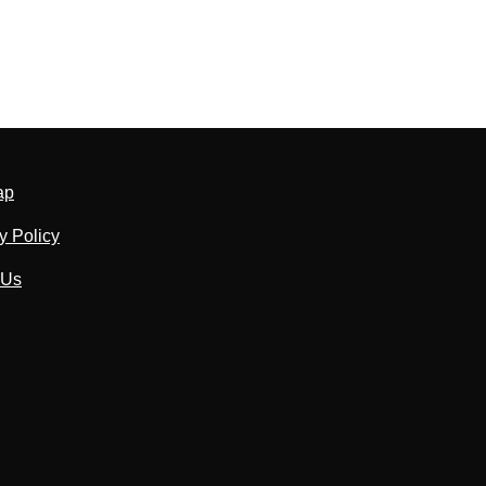
ap
y Policy
 Us