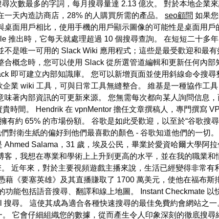
ogle 上搜尋次數最多的字詞，每月搜尋量達 2.13 億次。 對於本
 的人在一天內造訪商店，28% 的人購買所需的產品。
seo顧問
如果您
桌面用戶相比，使用手機的用戶顯示圖像的可能性是桌面用戶的 1
oogle 推出時，它每天就處理超過 10 個搜尋查詢。 在短短二十
用的 Slack Wiki 應用程式；這些是最受歡迎和最有效的。 將 Le
合概念時，您可以使用 Slack 從所選管道編輯和更新任何內
Slack 即可建立內部知識庫。 您可以新增頁面並使用斜線命令搜尋
是一款企業 wiki 工具，可與日常工具無縫整合。 維基是一種協
味著內部資訊的可更新來源。 您無需每次都向某人詢問信息，而是
。 Hendrik 在 vpnMentor 擔任文章撰稿人，專門撰寫
國擁有約 65% 的市場份額。 谷歌是如此受歡迎，以至於“谷歌搜尋
他們對衛生紙的偏好到他們最喜歡的顏色 - 谷歌知道他們的一切
是 Ahmed Salama，31 歲，埃及公民，畢業於愛資哈爾大學
和博客，我想在專業和學術上上升到更高的水平，並在我的職業和
引擎。 近年來，對於主要視頻遊戲主播來說，生活已經變得非常有利
nja 憑藉《要塞英雄》及其直播賺取了 1700 萬美元，使他在福
x 的功能包括語音搜尋、翻譯和線上地圖。 Instant Checkm
l 搜尋。 這使其成為適合各種快速搜尋的最佳免費約會網站之一。 In
。 它會仔細組織您的數據，從而產生令人印象深刻的徹底搜尋