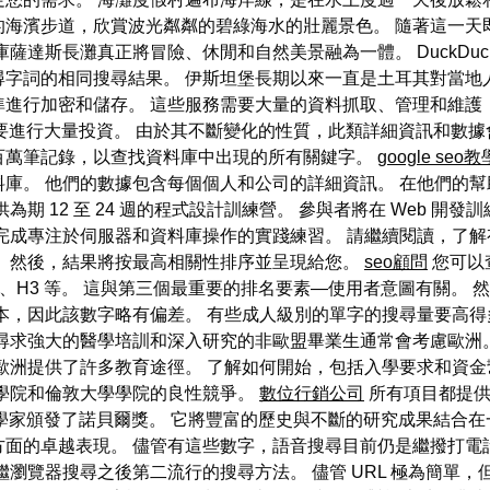
的海濱步道，欣賞波光粼粼的碧綠海水的壯麗景色。 隨著這一天
薩達斯長灘真正將冒險、休閒和自然美景融為一體。 DuckDuc
字詞的相同搜尋結果。 伊斯坦堡長期以來一直是土耳其對當地
進行加密和儲存。 這些服務需要大量的資料抓取、管理和維護
務都需要進行大量投資。 由於其不斷變化的性質，此類詳細資訊和數
百萬筆記錄，以查找資料庫中出現的所有關鍵字。
google seo教
庫。 他們的數據包含每個個人和公司的詳細資訊。 在他們的
2 至 24 週的程式設計訓練營。 參與者將在 Web 開發訓練營中從使
完成專注於伺服器和資料庫操作的實踐練習。 請繼續閱讀，了
。 然後，結果將按最高相關性排序並呈現給您。
seo顧問
您可以
、H2、H3 等。 這與第三個最重要的排名要素—使用者意圖有關
本，因此該數字略有偏差。 有些成人級別的單字的搜尋量要高得
尋求強大的醫學培訓和深入研究的非歐盟畢業生通常會考慮歐洲
歐洲提供了許多教育途徑。 了解如何開始，包括入學要求和資金
國學院和倫敦大學學院的良性競爭。
數位行銷公司
所有項目都提供
科學家頒發了諾貝爾獎。 它將豐富的歷史與不斷的研究成果結合在一
方面的卓越表現。 儘管有這些數字，語音搜尋目前仍是繼撥打電
繼瀏覽器搜尋之後第二流行的搜尋方法。 儘管 URL 極為簡單