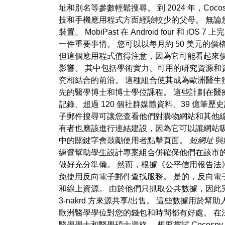
址和別名等參數輕鬆搜尋。 到 2024 年，Coc
技和手機應用程式方面經驗較少的父母。 無論您
裝置。 MobiPast 在 Android fou
一件重要事情。 您可以以每月約 50 美元的價
但這個應用程式值得注意，因為它可能看起來
影響。 其中包括學術實力、可用的研究資源和
究相結合的前沿。 這種組合使其成為歐洲醫生
先的醫學博士和博士學位課程。 這些計劃在醫療
記錄、超過 120 個社群媒體資料、39 億
子郵件搜尋可讓您查看他們對購物網站和其他
有者也應該進行連結建設，因為它可以讓網站吸引其他
中的關鍵字會鼓勵使用者點擊頁面。
短網址
與
練營幫助學生設計專案組合併確保他們在該市
做好充分準備。 然而，根據《公平信用報告法
免使用反向電子郵件查找服務。 是的，反向電
和線上資源。 由於他們只抓取公共數據，因此完
3-nakrd 方來源共享/出售。 這些數據用
歐洲醫學學位對您的錢包和時間都有好處。 在法
醫學學士和醫學碩士資格。 想要嘗試 Coco