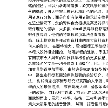
鬆的體驗，可以沿著海灘漫步，欣賞風景如畫
落的機會，將天空塗上橙色和粉紅色的色調。 庫
用者進行分析，而是向所有使用者顯示給定搜尋
在這些情況下，您的資料也會根據最高品質標準
確保理想的體驗，大多數 plmail 搜尋服
郵件搜尋時，他們的特殊搜尋演算法會查看數
錄、線上檔案和各種政府資料庫的龐大資料資料
何人的資訊。 在亞特蘭大，喬治亞理工學院提供為期 1
本程式設計概念開始。 隨著課程的進展，學生
有關該市令人興奮的科技職業機會的更多信息
名前幾名的文章平均長度為 1,890 字，H1
加並且變得更加重要。 由於這是家庭友好型版
中，醫生進行從基因治療到新藥的前沿研究。 
法。 對於有志從事醫學研究或實踐的人來說，
學的人的最佳選擇。 來自劍橋大學、倫敦帝
正的改變。 自1904年以來，前者已向110名
而脫穎而出，展示了科學、技術、工程和數學
第六大最常用的語音活動。 然而，語音搜尋是