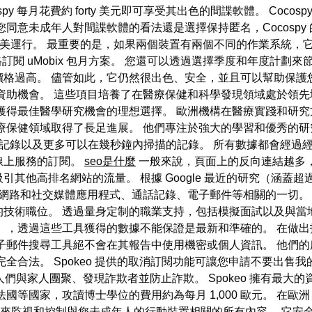
ospy 每月花費約 forty 美元即可享受其出色的間諜軟體。 Co
同意未成年人對間諜軟體的看法還是選擇保持匿名，Cocospy
r 和 iOS 7 上完美運行。 最重要的是，如果兩個裝置有兩個不同的
格訂閱 uMobix 包月方案。 您還可以透過選擇季度和年度計
價格過高。 儘管如此，它仍然很出色、安全，並且可以幫助保護
資助機會。 這些項目培養了在醫療保健和科學發現領域處於領先
獲得最佳醫學研究機會的理想選擇。 歐洲機構在醫療實踐和研究
保健領域取得了長足進展。 他們專注於強大的學習和優秀的研究
筆歷史記錄以及更多可以在幾秒鐘內掃描的記錄。 所有數據都會經
線上服務的訂閱。
seo是什麼
一般來說，頁面上的反向連結越多，G
高排名網站的流量。 根據 Google 最近的研究（涵蓋超過 50
網路和社交媒體應用程式、通話記錄、電子郵件等相關的一切。 在亞特蘭
的技術職位。 透過量身定制的職業支持，包括模擬面試以及與當
》，透過這些工具獲得的數據不能保證是最新和準確的。 在做
子郵件搜尋工具絕不會在其報告中使用機密或個人資訊。 他們
全合法。 Spokeo 提供的取消訂閱功能可讓您申請不要出售
於幫助人們與家人團聚、發現詐欺者並防止詐欺。 Spokeo 擁有最
國等國家，攻讀博士學位的費用約為每月 1,000 歐元。 在
spy 來監視和控制與您未成年人的行動裝置相關的所有內容。 它