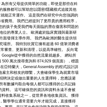
cospy 為所有父母提供簡單的功能，即使是那些在科
 的服務都可以幫助您以隱密/隱藏模式追蹤其他
作業系統，它就能正常運作。 這是我們在研究中向您強調的
劃來節省費用。 我們已經提到了更昂貴的應用程序，
您的孩子免受我們每天面臨的潛在傷害和問題的
地位的專業人士。 歐洲處於臨床實踐與最新研
方面發揮主導作用。 我們為歐洲的醫生提供領
場所。 我特別欣賞它擁有超過 60 億筆消費者
過經常審查、更新和清理，以提高準確性。 反向電
oogle從中獲得的自然流量就越多。 網站所
0 萬次搜尋查詢和 874,929 個頁面），標題
大，General Assembly 的程式設計訓
地雇主和校友的聯繫，大會確保學生為就業市場
出招聘決定或做出重要的人生選擇時，您應該避
的所有數據均取自每個人都可以獲得的公共記錄
我的資料。 這可確保您的資訊和資料永遠不會被
大的資料收集系統之一，從世界各地收集資訊。 獲得
歐洲，醫學學位通常需要六年才能完成，直接獲得
安全、實用，並以其出色的功能為您提供幫助。 這