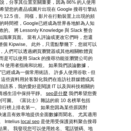
地企業來說，分享其位置至關重要，因為 86% 的人使用
希望您的產品或圖片出現在 Google 搜尋引擎結
2.5 倍。 同樣，影片在行動裝置上出現的頻
多年的時間裡，Google已經成為世界各地鮮為人知
ssonly Knowledge 與 Slack 整合
部知識庫頁面。 當有人評論或更改它們時，您還
整個 Kipwise。 此外，只需點擊幾下，您就可以
作工具，人們可以透過網頁瀏覽器或其他相關軟體貢
可以使用 Slack 的搜尋功能並瀏覽公司的
 VPN 使用者指南和比較。 如果我們談論數據，
”已經成為一個常用術語。 許多人使用谷歌 - 但
。 這些資料用於客製化我們在造訪社群媒體或其
阿拉伯語系，我的愛好是閱讀 IT 以及與科技相關的
情感生活中保持平靜。
seo是什麼
我們希望您覺
可圖。 《富比士》雜誌的前 10 名榜單包括
布斯排行榜上排名第一。 如果您因為某些原因對
ate 以快速且有效率地提供全面數據而聞名。 尤其適用
telius
local seo
是使用受保護資料聚合搜尋
結果。 我發現您可以使用姓名、電話號碼、地