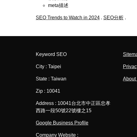
meta描述
SEO Trends to Watch in 2024
.
SEO分析
.
Keyword SEO
Sitem
City : Taipei
Privac
State : Taiwan
About
Zip : 10041
Address : 10041台北市中正區忠孝
西路一段50號22號樓之15
Google Business Profile
Company Website :