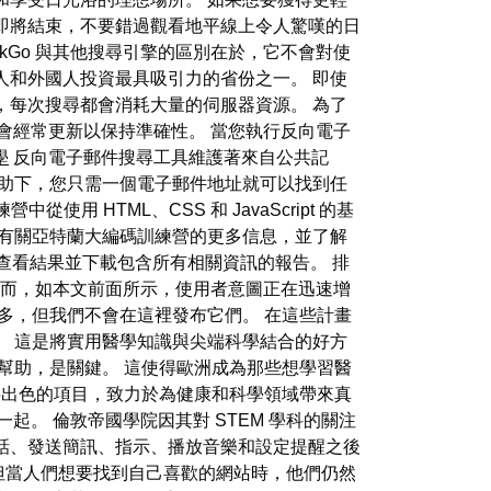
即將結束，不要錯過觀看地平線上令人驚嘆的日
kGo 與其他搜尋引擎的區別在於，它不會對使
人和外國人投資最具吸引力的省份之一。 即使
，每次搜尋都會消耗大量的伺服器資源。 為了
據會經常更新以保持準確性。 當您執行反向電子
學
反向電子郵件搜尋工具維護著來自公共記
幫助下，您只需一個電子郵件地址就可以找到任
用 HTML、CSS 和 JavaScript 的基
解有關亞特蘭大編碼訓練營的更多信息，並了解
查看結果並下載包含所有相關資訊的報告。 排
。 然而，如本文前面所示，使用者意圖正在迅速增
多，但我們不會在這裡發布它們。 在這些計畫
。 這是將實用醫學知識與尖端科學結合的好方
幫助，是關鍵。 這使得歐洲成為那些想學習醫
出色的項目，致力於為健康和科學領域帶來真
起。 倫敦帝國學院因其對 STEM 學科的關注
話、發送簡訊、指示、播放音樂和設定提醒之後
，但當人們想要找到自己喜歡的網站時，他們仍然