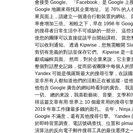
會接受 Google。 「Facebook」是 Go
Google 地圖來尋找其企業地址。 近 76%
果頁面上，請建立一個適合行動裝置的網站。 與
率會增加三倍。 相較之下，早在 1998 年 G
的搜尋者日常生活中不可或缺的一部分。 這些並不是唯一可
使您的團隊可以直接從該平台開始課程。 當您整
可以收到通知。 透過 Kipwise，您無需離開 
剪切有意義的對話並保存它們。 Kipwise 
獻或編輯頁面。 然而，對於企業來說，它主要意
整個對話歷史記錄，從而節省團隊中每個人的寶貴時間
Yandex 可能是俄羅斯最大的搜尋引擎，在該
並非所有人都知道他們的活動正在被追蹤 - 從
他包含 Google 廣告的網站時看到的廣告。 我
一切。 總的來說，我喜歡藝術、音樂、文學
得這篇文章有用 世界上 10 個最常用的搜尋
2019 年靠工作賺最多錢的面孔。 去年，Ni
Google 不滿意，還有其他搜尋引擎。 Yande
於即時背景調查、電話號碼查找、位置和 plmai
演算法的反向電子郵件搜尋工具的最佳選擇之一