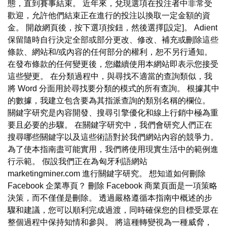
態，直到賽事結束。 近年來，兌現選項在投注者中非常受
歡迎，允許他們結束正在進行的投注以換取一定金額的資
金。 開啟網頁後，按下選項按鈕，然後選擇[設定]。 Adient
保留隨時自行決定全部或部分更改、修改、補充或刪除這些
條款、網站和/或內容的任何部分的權利，恕不另行通知。
在發布條款的任何變更後，您繼續使用本網站即表示您接受
這些變更。 在分類過程中，與尋找不適當的查詢類似，我
將 Word 分面用於尋找要分類的模式的所有查詢。 根據其中
的數據，我建立包含要為其指派查詢的類別名稱的欄位。
關鍵字研究是內容開發、搜尋引擎優化和線上行銷中極為重
要且必要的步驟。 在關鍵字研究中，我們會研究人們正在
搜尋哪些關鍵字以及這些術語對於我們網站內容的競爭力。
為了使本指南盡可能實用，我們將使用現實生活中的範例進
行示範。 假設我們正在為匈牙利語網站
marketingminer.com 進行關鍵字研究。 想知道如何刪除
Facebook 企業專頁？ 刪除 Facebook 商業頁面是一項策略
決策，而不僅僅是刪除。 透過嚴格遵循本指南中概述的步
驟和建議，您可以順利完成過渡，同時確保您的目標受眾在
整個過程中保持知情和參與。 將這種轉變視為一種威脅，