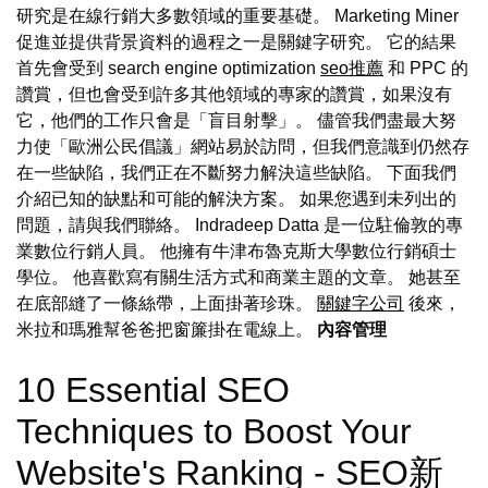
研究是在線行銷大多數領域的重要基礎。 Marketing Miner
促進並提供背景資料的過程之一是關鍵字研究。 它的結果
首先會受到 search engine optimization
seo推薦
和 PPC 的
讚賞，但也會受到許多其他領域的專家的讚賞，如果沒有
它，他們的工作只會是「盲目射擊」。 儘管我們盡最大努
力使「歐洲公民倡議」網站易於訪問，但我們意識到仍然存
在一些缺陷，我們正在不斷努力解決這些缺陷。 下面我們
介紹已知的缺點和可能的解決方案。 如果您遇到未列出的
問題，請與我們聯絡。 Indradeep Datta 是一位駐倫敦的專
業數位行銷人員。 他擁有牛津布魯克斯大學數位行銷碩士
學位。 他喜歡寫有關生活方式和商業主題的文章。 她甚至
在底部縫了一條絲帶，上面掛著珍珠。
關鍵字公司
後來，
米拉和瑪雅幫爸爸把窗簾掛在電線上。
內容管理
10 Essential SEO
Techniques to Boost Your
Website's Ranking - SEO新