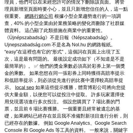
理員，他們可以在未經您許可的情況下刪除該頁面。 將管
理員新增至頁面時要小心，並且只新增您信任的人，這一點
很重要。
網路行銷公司
根據小型企業趨勢進行的一項調
查，40% 的小型企業由於業務策略的變化而刪除了社群媒
體資料。 這凸顯了此類措施在商業中的重要性。
《Újnépszabadság》不是日報《Népszabadság》。
Ujnepszabadság.com 不是名為 Nol.hu 的網路報紙。
“easy”在這裡也有它的“形式”，這個詞在頁面上出現了五
次，這是最有問題的。 最後設定成功如下（不知道是不是
最簡單的）。 ✅ 他們的獎金乘數必須高於彩券上第一個獎
金的乘數。 如果您想在同一張彩券上同時獲得高賠率提示
和低賠率提示，則必須從先進行的比賽中選擇較高賠率提
示。
local seo
如果這些提示獲勝，體育博彩公司將向您提
供大量金額，以便您可以從投注中提取。 許多玩家選擇使
用兌現選項進行多次投注。 假設您購買了 7 場比賽的門
票，並且前 6 場比賽獲勝。 一個重要且經常被遺忘的基
礎，如果網站已經存在並且我不准備對新項目進行分析，則
已經存在的數據。 例如 Google Analytics、Google Search
Console 和 Google Ads 等工具的資料。 一般來說，關鍵字