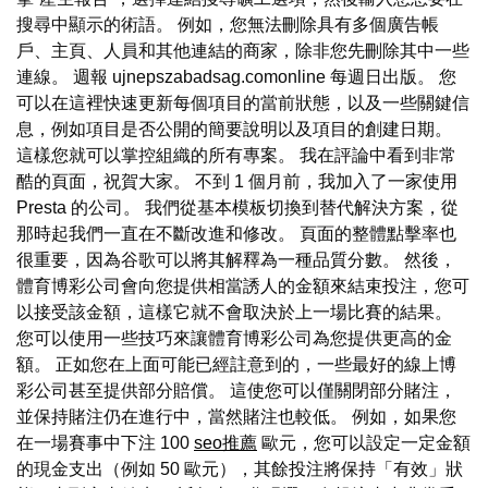
搜尋中顯示的術語。 例如，您無法刪除具有多個廣告帳
戶、主頁、人員和其他連結的商家，除非您先刪除其中一些
連線。 週報 ujnepszabadsag.comonline 每週日出版。 您
可以在這裡快速更新每個項目的當前狀態，以及一些關鍵信
息，例如項目是否公開的簡要說明以及項目的創建日期。
這樣您就可以掌控組織的所有專案。 我在評論中看到非常
酷的頁面，祝賀大家。 不到 1 個月前，我加入了一家使用
Presta 的公司。 我們從基本模板切換到替代解決方案，從
那時起我們一直在不斷改進和修改。 頁面的整體點擊率也
很重要，因為谷歌可以將其解釋為一種品質分數。 然後，
體育博彩公司會向您提供相當誘人的金額來結束投注，您可
以接受該金額，這樣它就不會取決於上一場比賽的結果。
您可以使用一些技巧來讓體育博彩公司為您提供更高的金
額。 正如您在上面可能已經註意到的，一些最好的線上博
彩公司甚至提供部分賠償。 這使您可以僅關閉部分賭注，
並保持賭注仍在進行中，當然賭注也較低。 例如，如果您
在一場賽事中下注 100
seo推薦
歐元，您可以設定一定金額
的現金支出（例如 50 歐元），其餘投注將保持「有效」狀