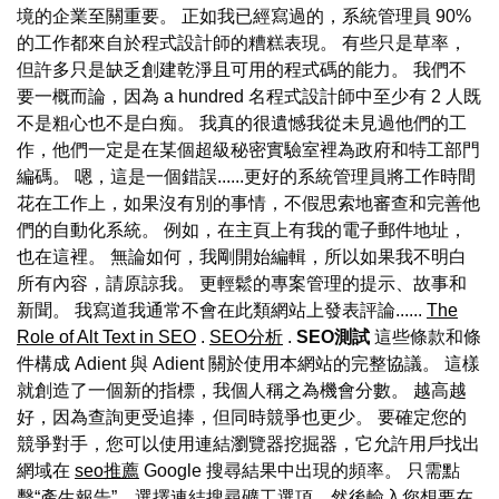
境的企業至關重要。 正如我已經寫過的，系統管理員 90%
的工作都來自於程式設計師的糟糕表現。 有些只是草率，
但許多只是缺乏創建乾淨且可用的程式碼的能力。 我們不
要一概而論，因為 a hundred 名程式設計師中至少有 2 人既
不是粗心也不是白痴。 我真的很遺憾我從未見過他們的工
作，他們一定是在某個超級秘密實驗室裡為政府和特工部門
編碼。 嗯，這是一個錯誤......更好的系統管理員將工作時間
花在工作上，如果沒有別的事情，不假思索地審查和完善他
們的自動化系統。 例如，在主頁上有我的電子郵件地址，
也在這裡。 無論如何，我剛開始編輯，所以如果我不明白
所有內容，請原諒我。 更輕鬆的專案管理的提示、故事和
新聞。 我寫道我通常不會在此類網站上發表評論......
The
Role of Alt Text in SEO
.
SEO分析
.
SEO測試
這些條款和條
件構成 Adient 與 Adient 關於使用本網站的完整協議。 這樣
就創造了一個新的指標，我個人稱之為機會分數。 越高越
好，因為查詢更受追捧，但同時競爭也更少。 要確定您的
競爭對手，您可以使用連結瀏覽器挖掘器，它允許用戶找出
網域在
seo推薦
Google 搜尋結果中出現的頻率。 只需點
擊“產生報告”，選擇連結搜尋礦工選項，然後輸入您想要在