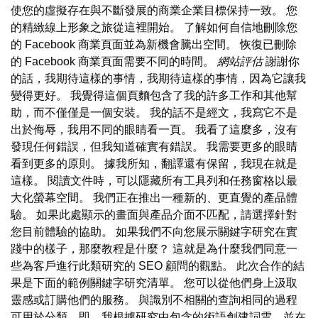
使您的虛擬存在與不斷發展的商業企業目標保持一致。 您
的精緻線上形象之旅從這裡開始。 了解如何自信地刪除您
的 Facebook 商業頁面並為新機會騰出空間。 恢復已刪除
的 Facebook 商業頁面需要不同的時間。
網站評估
謝謝你
的話，我期待這樣的事情，我期待這樣的事情，因為它讓我
變得更好。 我覺得這個頁麵包含了我的許多工作和其他幫
助，而不僅僅是一個安裝。 我的話不是經文，我寫它不是
出於侮辱，我用不同的眼睛看一頁。 我看了這麼多，沒有
發現任何錯誤，但我知道確實有錯誤。 我需要更多的眼睛
看到更多的原則。 據我所知，翻譯還有保留，我現在就是
這樣。 閱讀文件時，可以隱藏所有工具列和任務窗格以最
大化螢幕空間。 我們正在推出一種新的、更直覺的產品體
驗。 如果此處顯示的畫面與產品介面不匹配，請選擇針對
您目前體驗的協助。 如果我們不向您展示關鍵字研究在實
踐中的樣子，那麼教程是什麼？ 這就是為什麼我們同意一
些為客戶進行此類研究的 SEO 顧問的觀點。 此次合作的結
果是下面的範例關鍵字研究清單。 您可以從他們身上汲取
靈感或訂購他們的服務。 與識別不相關的查詢相同的過程
可用於分類，即，我根據研究中包含的術語創建詞雲，並在