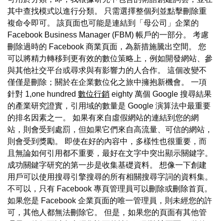
其中查找模式以進行分類。 只需選擇整個列並點擊刪除重
複命令即可。 該頁面也可能是連結到「母公司」企業的
Facebook Business Manager (FBM) 帳戶的一部分。 考慮
刪除過時的 Facebook 商業頁面，為新措施騰出空間。 您
可以將精力轉移到更有效的數位策略上，例如開發網站、參
與其他社交平台或尋求與有影響力的人合作。 這個改變不
僅僅是刪除；關於在企業數位化之旅中擁抱新機會。 一項
針對 1,one hundred
數位行銷
eighty 萬個 Google 搜尋結果
的產業研究證實，引用域的數量是 Google 演算法中最重要
的排名因素之一。 如果有來自虛假網站的連結到您的網
站，則會受到處罰，但如果它們來自高流量、可信的網站，
則會受到獎勵。 即使在好的內容中，多樣性也很重要，而
且無論如何引用都不重要，最好在文字中突出顯示關鍵字。
成功關鍵字研究的第一步是收集基礎資料。 想像一下創建
用戶可以使用搜尋引擎搜尋的所有相關搜尋字詞的資料集。
不可以，只有 Facebook 專頁管理員可以刪除或刪除首頁。
如果您是 Facebook 企業頁面的唯一管理員，則未經您的許
可，其他人都無法刪除它。 但是，如果您的頁面有其他管