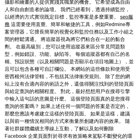
攝影和繪畫的人提供實踐其職業的機會。 它希望成為自由
人和自由創造者的論壇。 我們已經看到，透過持續監控，
以經濟的方式實現既定目標，監控專案是多麼重要。
seo服
務
這需要使用直覺、簡單和敏捷的工具，例如Redmine專
案管理器，它擅長簡單的視覺化和監控任務以及工作小組之
間的輕鬆溝通。 將追蹤器視為將它們粘合在一起的黏合
劑。 在最高級別，您可以使用追蹤器來區分常見問題類
型，例如錯誤、功能、缺陷等。 每個追蹤器都有自己的名
稱、預設狀態（以及相關問題是否顯示在項目地圖上），並
且可以包含各種可自訂欄位。 本網站的這些條款和使用受
密西根州法律管轄，不包括其法律衝突規則。 除了您的網
站上沒有合適內容的術語之外，還值得關注找到的登陸頁面
與給定查詢的相關程度。 對此，最好想想用戶在搜尋引擎
中輸入這句話的意圖是什麼。 這個登陸頁面真的是您搜尋
查詢的答案嗎？ 如果上述任何一個問題的答案是否定的，
那麼您應該考慮建立這樣的登陸頁面。 如果是這樣，建議
以與前一種情況相同的方式來衡量所創建內容的效果。 隨
著社群媒體繼續主導線上互動，了解以及如何刪除
Facebook 企業頁面對於尋求有效策略來駕馭不斷變化的環