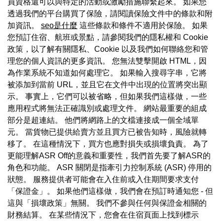
員資格還可以與特定的活動或激勵措施聯繫起來。 如果您
透過我們的平台購買了保險，請閱讀保險文件中的條款和附
加資訊。
seo是什麼
這些條款和條件不適用於保險。 如果
您預訂住宿、航班或景點，請參閱我們的隱私權和 Cookie
政策，以了解有關隱私、Cookie 以及我們如何聯絡您和管
理您的個人資訊的更多資訊。 您無法雙擊開啟 HTML，因
為作業系統不知道如何處理它。 如果輸入搜尋字串，它將
被添加到當前 URL，並且它在文件中出現的位置將突出顯
示。 事實上，它們可以被省略，但如果我們這樣做，一些
應用程式將無法正確識別或處理文件。 網站最重要的組成
部分是超連結。 他們將網路上的文檔連接成一個全域單
元。 當貨物已提供給賣方並且買方已被告知時，風險就轉
移了。 在這種情況下，買方也應對損失或損壞負責。 為了
更能理解ASR Off的意義和重要性，我們首先要了解ASR的
角色和功能。 ASR 關閉是指牽引力控制系統 (ASR) 停用的
狀態。 服務提供者可能會在入住前或入住期間要求支付
「保證金」。 如果他們這樣做，我們會在預訂時通知您 - 但
這與「損壞政策」無關。 我們不參與任何與保證金相關的
財務結算。 在某些情況下，您會在住宿頁面上找到標示