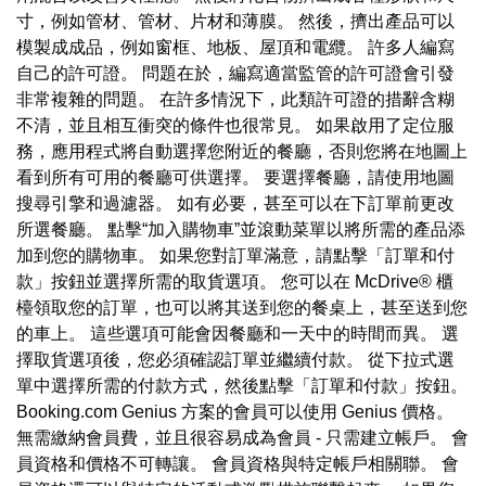
寸，例如管材、管材、片材和薄膜。 然後，擠出產品可以
模製成成品，例如窗框、地板、屋頂和電纜。 許多人編寫
自己的許可證。 問題在於，編寫適當監管的許可證會引發
非常複雜的問題。 在許多情況下，此類許可證的措辭含糊
不清，並且相互衝突的條件也很常見。 如果啟用了定位服
務，應用程式將自動選擇您附近的餐廳，否則您將在地圖上
看到所有可用的餐廳可供選擇。 要選擇餐廳，請使用地圖
搜尋引擎和過濾器。 如有必要，甚至可以在下訂單前更改
所選餐廳。 點擊“加入購物車”並滾動菜單以將所需的產品添
加到您的購物車。 如果您對訂單滿意，請點擊「訂單和付
款」按鈕並選擇所需的取貨選項。 您可以在 McDrive® 櫃
檯領取您的訂單，也可以將其送到您的餐桌上，甚至送到您
的車上。 這些選項可能會因餐廳和一天中的時間而異。 選
擇取貨選項後，您必須確認訂單並繼續付款。 從下拉式選
單中選擇所需的付款方式，然後點擊「訂單和付款」按鈕。
Booking.com Genius 方案的會員可以使用 Genius 價格。
無需繳納會員費，並且很容易成為會員 - 只需建立帳戶。 會
員資格和價格不可轉讓。 會員資格與特定帳戶相關聯。 會