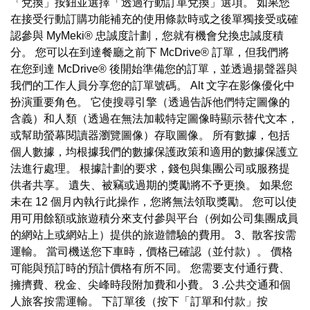
「兌換」按鈕並選擇「透過行動訂單兌換」選項。 如果您
在接受行動訂購功能補充的使用條款時或之後單獨接受或確
認參與 MyMeki® 忠誠度計劃，您就有機會兌換忠誠度積
分。 您可以在到達餐廳之前下 McDrive® 訂單，但我們將
在您到達 McDrive® 後開始準備您的訂單，並透過揚聲器與
我們的工作人員分享您的訂單號碼。 Alt 文字在影像優化中
扮演重要角色。 它使搜尋引擎（透過告訴他們特定圖像的
含義）和人類（透過在無法加載特定圖像時顯示替代文本，
或幫助螢幕閱讀器瀏覽圖像）存取圖像。 所有數據，包括
個人數據，均根據我們的數據保護政策和適用的數據保護立
法進行處理。 根據計劃的要求，錢包與集團公司或服務提
供者共享。 遺失、被竊或過期的獎勵將不予更換。 如果您
未在 12 個月內執行此操作，您將無法領取獎勵。 您可以使
用可用餘額或旅遊積分來支付參與平台（例如公司集團成員
的網站上或網站上）提供的旅遊體驗的費用。 3、散客按需
運輸。 當司機送您下車時，價格已確認（並付款）。 價格
可能與預訂時的預計價格有所不同。 您需要支付通行費、
擁擠費、稅金、尖峰時段附加費和小費。 3 .公共交通和個
人旅客按需運輸。 下訂單後（按下「訂單和付款」按