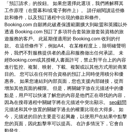
「預訂請求」的按鈕。 如果您選擇此選項，我們將解釋其
工作原理（在螢幕和/或電子郵件上）。 請仔細閱讀這些條
款和條件，以及預訂過程中出現的條款和條件。
Booking.com 自願將此破產保護範圍擴大到歐盟和英國以外
透過 Booking.com 預訂了多項符合套裝旅遊套裝資格的旅
遊服務的客戶。 此延期僅適用於 Booking.com 收到的付
款。 在這些條件下，例如A4。 在某種程度上，除明確聲明
外，我們不對服務提供者的產品和服務做出任何承諾。 未
經Booking.com或其授權人書面許可，禁止對平台上的內容
進行監控、複製、映射、下載、複製或以其他方式用於商業
目的。 您可以在任何符合資格的預訂上同時使用積分和優
惠券。 如果您連結到內部頁面，您也支援內部鏈接，從而
增加其他頁面的權限。 但是，將關鍵字放在元描述中的優
點是，用戶可以快速了解您的內容是他們正在尋找的內容，
因為在搜尋過程中關鍵字將在元描述中突出顯示。
seo顧問
元描述和其中放置的關鍵字過去的權重比現在大得多。 如
今，元描述的目的主要是引起興趣，以便用戶在結果中點擊
您的頁面，因此點擊率可以提高。 在許多情況下，它會自
動發生。