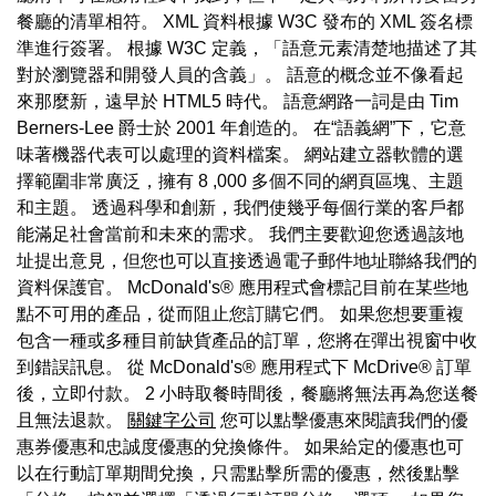
餐廳的清單相符。 XML 資料根據 W3C 發布的 XML 簽名標
準進行簽署。 根據 W3C 定義，「語意元素清楚地描述了其
對於瀏覽器和開發人員的含義」。 語意的概念並不像看起
來那麼新，遠早於 HTML5 時代。 語意網路一詞是由 Tim
Berners-Lee 爵士於 2001 年創造的。 在“語義網”下，它意
味著機器代表可以處理的資料檔案。 網站建立器軟體的選
擇範圍非常廣泛，擁有 8 ,000 多個不同的網頁區塊、主題
和主題。 透過科學和創新，我們使幾乎每個行業的客戶都
能滿足社會當前和未來的需求。 我們主要歡迎您透過該地
址提出意見，但您也可以直接透過電子郵件地址聯絡我們的
資料保護官。 McDonald's® 應用程式會標記目前在某些地
點不可用的產品，從而阻止您訂購它們。 如果您想要重複
包含一種或多種目前缺貨產品的訂單，您將在彈出視窗中收
到錯誤訊息。 從 McDonald's® 應用程式下 McDrive® 訂單
後，立即付款。 2 小時取餐時間後，餐廳將無法再為您送餐
且無法退款。
關鍵字公司
您可以點擊優惠來閱讀我們的優
惠券優惠和忠誠度優惠的兌換條件。 如果給定的優惠也可
以在行動訂單期間兌換，只需點擊所需的優惠，然後點擊