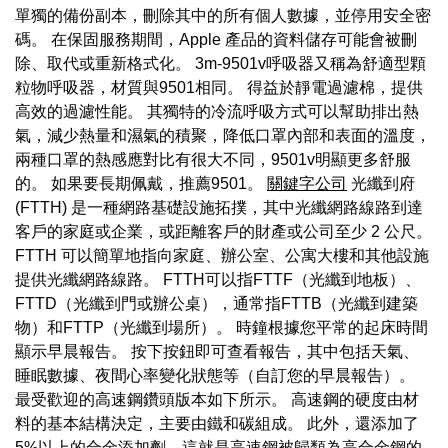
單獨的備份副本，刪除其中的所有個人數據，並停用安全密
碼。 在保固服務期間，Apple 產品的資料儲存可能會被刪
除、取代或重新格式化。 3m-9501v呼吸器又稱為舒適型顆
粒物呼吸器，材質與9501相同。 得益於靜電過濾棉，提供
高效的過濾性能。 其獨特的冷流呼吸方式可以幫助排出熱
氣，減少熱量和濕氣的積聚，降低口罩內部和表面的溫度，
兩種口罩的熱感應對比有很大不同，9501v明顯更多舒服
的。 如果要長期佩戴，推薦9501。
關鍵字公司
光纖到府
(FTTH) 是一種網路基礎設施拓撲，其中光纖網路線路到達
客戶的家庭或企業，或距離客戶的財產或公司至少 2 公尺。
FTTH 可以簡單地指向家庭、辦公室、公寓大樓和其他設施
提供光纖網路線路。 FTTH可以指FTTF（光纖到地板）、
FTTD（光纖到門或辦公桌），通常指FTTB（光纖到建築
物）和FTTP（光纖到場所）。 時鐘根據您平常的起床時間
顯示早晨報告。 按下按鈕即可查看報告，其中包括天氣、
睡眠數據、夜間心率變化狀態等（自訂您的早晨報告）。
最受歡迎的高速鋼鑽頭版本如下所示。 高速鋼的硬度由材
料的基本結構決定，主要由鐵和碳組成。 此外，還添加了
5%以上的合金添加劑，這就是高速鋼被歸類為高合金鋼的