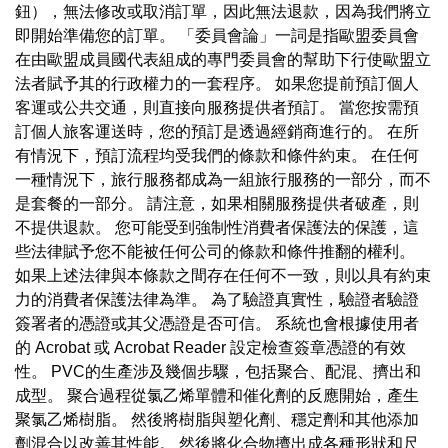
鈕），無法修改或取消訂單，因此無法退款，因為我們將立
即開始準備您的訂單。 「委員會論」一詞是指歐盟委員會
在由歐盟成員國代表組成的專門委員會的幫助下行使歐盟立
法者賦予其的行政權力的一套程序。 如果您提前預訂個人
客運或公共交通，則直接向服務提供者預訂。 當您按需預
訂個人旅客運送時，您的預訂是透過經銷商進行的。 在所
有情況下，預訂流程均受我們的條款和條件約束。 在任何
一種情況下，旅行服務都成為一組旅行服務的一部分，而不
是套餐的一部分。 請注意，如果相關服務提供者破產，則
不提供退款。 您可能受到強制性消費者保護法的保護，這
些法律賦予您不能被任何公司的條款和條件推翻的權利。
如果上述法律與本條款之間存在任何不一致，則以具有約束
力的消費者保護法律為準。 為了驗證真實性，驗證者驗證
簽署者的憑證或其父憑證是否可信。 系統也會根據使用者
的 Acrobat 或 Acrobat Reader 設定檢查簽章憑證的有效
性。 PVC的生產涉及幾個步驟，包括聚合、配混、擠出和
成型。 聚合過程從氯乙烯單體和催化劑的反應開始，產生
聚氯乙烯樹脂。 然後將樹脂與塑化劑、穩定劑和其他添加
劑混合以改善其性能。 然後將化合物擠出成各種形狀和尺