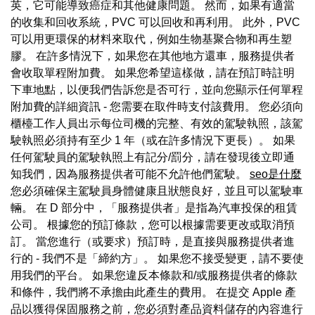
英，它可能導致癌症和其他健康問題。 然而，如果有適當
的收集和回收系統，PVC 可以回收和再利用。 此外，PVC
可以用更環保的材料來取代，例如生物基聚合物和再生塑
膠。 在許多情況下，如果您在其他地方還車，服務提供者
會收取單程附加費。 如果您希望這樣做，請在預訂時註明
下車地點，以便我們告訴您是否可行，並向您顯示任何單程
附加費的詳細資訊 - 您需要在取件時支付該費用。 您必須向
櫃檯工作人員出示每位司機的完整、有效的駕駛執照，該駕
駛執照必須持有至少 1 年（或在許多情況下更長）。 如果
任何駕駛員的駕駛執照上有記分/罰分，請在發現後立即通
知我們，因為服務提供者可能不允許他們駕駛。
seo是什麼
您必須確保主駕駛員身體健康且狀態良好，並且可以駕駛車
輛。 在 D 部分中，「服務提供者」是指為汽車投保的租賃
公司。 根據您的預訂條款，您可以根據需要更改或取消預
訂。 當您進行（或要求）預訂時，是直接與服務提供者進
行的 - 我們不是「締約方」。 如果您不接受變更，請不要使
用我們的平台。 如果您違反本條款和/或服務提供者的條款
和條件，我們將不承擔由此產生的費用。 在提交 Apple 產
品以獲得保固服務之前，您必須對產品資料儲存的內容進行