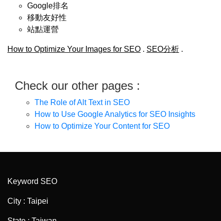
Google排名
移動友好性
站點運營
How to Optimize Your Images for SEO
.
SEO分析
.
Check our other pages :
The Role of Alt Text in SEO
How to Use Google Analytics for SEO Insights
How to Optimize Your Content for SEO
Keyword SEO
City : Taipei
State : Taiwan