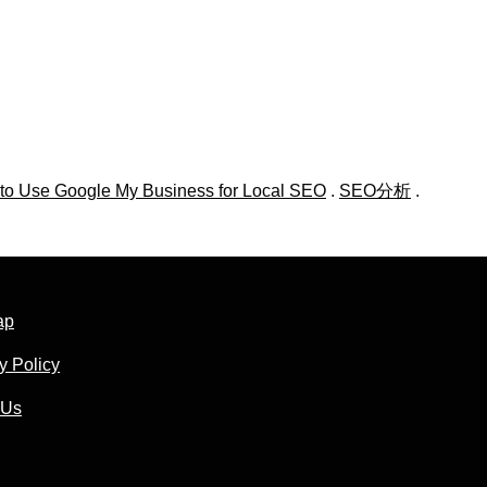
to Use Google My Business for Local SEO
.
SEO分析
.
ap
y Policy
 Us