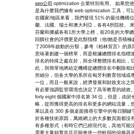
seo公司
optimization 企業特別有用。 
是為什麼我們擁有 web optimization
在國家/地區來看，我們發現 51% 的最佳機
蘭、法國、瑞士和澳大利亞，各有4所院校。 來
芬蘭和挪威各有1所大學上榜，前20名的大學
回饋社會的評價更是此類指標（他/她是否積極
了2009年啟動的分類，參考《柏林宣言》的
意味著創建一個榜單，而是根據總體排名指標進
排名的特殊之處在於，與全球整體排名相比，
此，與簡單地將給定機構從總體排名中刪除相
所細分，但各大學的系所在匈牙利教育領域或
一位，而且一般來說，經濟發展和財政支出之
有必要強調監管環境也決定了高等教育的績效。
forty eight 個國家中排名第 34 位，但是，
略，從而獲得更高的排名和更多的網站流量，您需
果以及在 300 多個桌面搜尋引擎中的每日
於各種技術原因，萬維網上的大多數頁面都沒
有多種形式（有時它們已經現代化，其他可能沒
需要大量頻寬並且可能會使一些較弱的伺服器