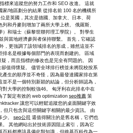
位置」指標來追蹤您的努力工作和 SEO 改進。 這就
國家/地區劃分的結果 從排名前 100 名的機構所
第二位是英國，其次是德國、加拿大、日本、荷
色列和丹麥則增加了兩所大學上榜。 俄羅斯、
學）和瑞士（蘇黎世聯邦理工學院）。 對學生
並與當地經濟參與者保持聯繫。 首先，它確認
此外，更強調了該領域排名的形成，雖然這並不
些排名是根據每個部門的表現而創建的。 區域
疑，而且指標的修改也是完全有問題的。 因
卻值得懷疑。 儘管全球排行榜並未將院校按系
此產生的順序並不奇怪，因為最發達國家排在第
這並不是一個特別新穎的結論，但分析師認為，
對大學的控制較強46。 匈牙利在此排名中在
有效的 web optimization
seo推薦
策
racker 讓您可以輕鬆追蹤您的桌面關鍵字效
到，但只包含與這些關鍵字相關的最少資訊。 由
多少。
seo公司
還值得關注的是舊名稱，它們也
果。 其他網站出於技術原因阻止索引，因為它
基百科都應該具備此類知識，但維基百科作為一