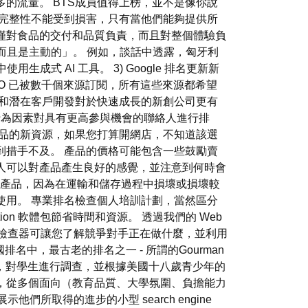
的流量。 BTS成員值得上榜，並不是像你說
程的完整性不能受到損害，只有當他們能夠提供所
不僅對食品的交付和品質負責，而且對整個體驗負
，而且是主動的」。 例如，談話中透露，匈牙利
生成式 AI 工具。 3) Google 排名更新新
RO 已被數千個來源訂閱，所有這些來源都希望
動和潛在客戶開發對於快速成長的新創公司更有
為因素對具有更高參與機會的聯絡人進行排
商品的新資源，如果您打算開網店，不知道該選
到措手不及。 產品的價格可能包含一些鼓勵賣
人可以對產品產生良好的感覺，並注意到何時會
的產品，因為在運輸和儲存過程中損壞或損壞較
使用。 專業排名檢查個人培訓計劃，當然區分
zation 軟體包節省時間和資源。 透過我們的 Web
連結檢查器可讓您了解競爭對手正在做什麼，並利用
排名中，最古老的排名之一 - 所謂的Gourman
服務，對學生進行調查，並根據美國十八歲青少年的
，從多個面向（教育品質、大學氛圍、負擔能力
們所取得的進步的小型 search engine