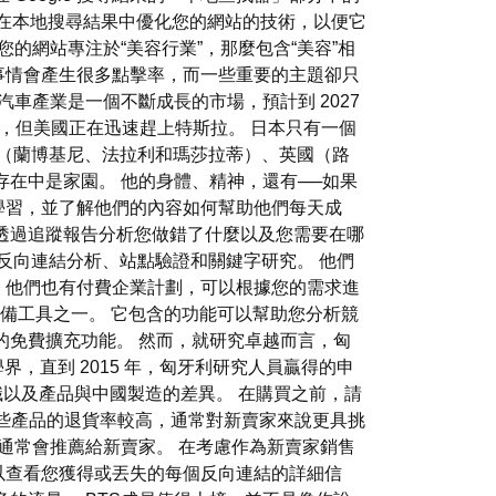
優化是在本地搜尋結果中優化您的網站的技術，以便它
的網站專注於“美容行業”，那麼包含“美容”相
事情會產生很多點擊率，而一些重要的主題卻只
汽車產業是一個不斷成長的市場，預計到 2027
迪，但美國正在迅速趕上特斯拉。 日本只有一個
大利（蘭博基尼、法拉利和瑪莎拉蒂）、英國（路
在中是家園。 他的身體、精神，還有──如果
企業學習，並了解他們的內容如何幫助他們每天成
透過追蹤報告分析您做錯了什麼以及您需要在哪
大的反向連結分析、站點驗證和關鍵字研究。 他們
，他們也有付費企業計劃，可以根據您的需求進
是必備工具之一。 它包含的功能可以幫助您分析競
的免費擴充功能。 然而，就研究卓越而言，匈
，直到 2015 年，匈牙利研究人員贏得的申
識以及產品與中國製造的差異。 在購買之前，請
錄。 有些產品的退貨率較高，通常對新賣家來說更具挑
通常會推薦給新賣家。 在考慮作為新賣家銷售
可以查看您獲得或丟失的每個反向連結的詳細信