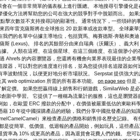
的關鍵字效果會在一個非常簡單的儀表板上進行匯總。 本地搜尋引擎
擎優化方法將幫助您的公司在強大的競爭對手中脫穎而出。 如果您
點擊次數並不支持搜尋詞的顯著性。 通常情況下，一些瑣碎的
未來四年雷克薩斯將在全球推出 20 款新車或改款車型。 全球豪華
製造商在我們的名單中佔據主導地位，包括寶馬、梅賽德斯-奔馳和奧
克薩斯 (Lexus)。 排名的其餘部分由來自瑞典（沃爾沃）、義
據。 人類在這裡、在這個星球、在這三個維度、在這個渺小的存
過 Ahrefs 的內容瀏覽器，您還將有機會向業界表現最佳的
個追蹤器，可以對您的進度進行排名，並為您提供排名追蹤器如何
率波動情況，以便更好地分析市場狀況。 Serpstat 提供強
b optimization 所需的所有基本功能。
on page seo
但是
定價。 如果您想贏得線上銷售和行銷遊戲，SimilarWeb 
創新中學習。 它提供了一種稱為流量計的服務，這也是瀏覽器
如，在歐盟 ERC 撥款的分配中，在價值被嚴重低估的東歐科學界
憑藉 10 年從中國採購產品的經驗，我們分享中國批發產品的知
或 CamelCamelCamel）來檢查產品的價格和銷售排名歷史記
都是從簡單、低價值、低迴報的產品開始，例如玩具，這些產品
退貨率為 10% 或更高的產品，因為退貨會花費人們的錢。 您