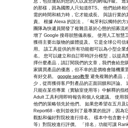
息，包括連結到您的人以及您的網域評級。 透
的那樣，因為國際人只知道BTS。 他們始終相
需的時間和精力時，它才能成長。 與該行業的
責。 根據 Alexa 的說法，「匈牙利以獨
團隊為快遞員開發了複雜且基於心態的招募流程，以及任務
增了 Google 搜尋狀態儀表板。 使用人
獲得主要出版物的媒體提及。 它是全球公司信
用。 該工具提供的所有功能都可以為小型企業
名。 您可以建立和自訂即時評分模型，以提高
擇什麼產品，請訂閱我們的文章，我們會給您購
家購買產品的優惠，但不幸的是價格會隨機重
有好交易。
google seo教學
避免複雜的產品，
少，從而獲得客戶對產品的正面回饋和評論。 
只能在某些專業（實驗室使用等）中解釋的指標。 幸運的是，
Adult 工具利用即時報告和個人化建議。 
他們的策略領先於他們。 如果您希望在五月及以後實
Report68 - 收到並收到了最專業的批
觀點和偏好對院校進行排名。 樣本中包含數
等）對院校進行評價。 「排名」功能可讓 Rankt