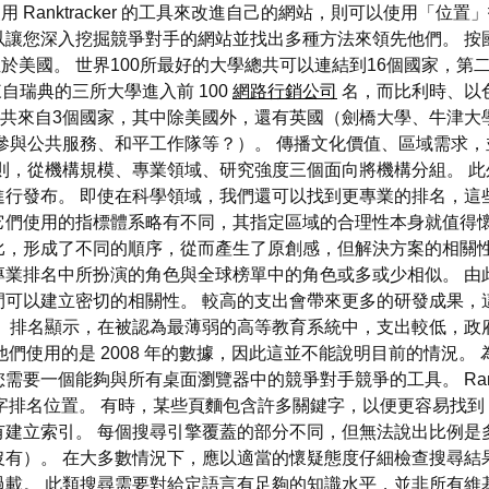
如果您使用 Ranktracker 的工具來改進自己的網站，則可以使用「
 工具，可以讓您深入挖掘競爭對手的網站並找出多種方法來領先他們。 按
構位於美國。 世界100所最好的大學總共可以連結到16個國家，
自瑞典的三所大學進入前 100
網路行銷公司
名，而比利時、以
總共來自3個國家，其中除美國外，還有英國（劍橋大學、牛津大
參與公共服務、和平工作隊等？）。 傳播文化價值、區域需求，
原則，從機構規模、專業領域、研究強度三個面向將機構分組。 
行發布。 即使在科學領域，我們還可以找到更專業的排名，這
它們使用的指標體系略有不同，其指定區域的合理性本身就值得懷
比，形成了不同的順序，從而產生了原創感，但解決方案的相關性
專業排名中所扮演的角色與全球榜單中的角色或多或少相似。 由
間可以建立密切的相關性。 較高的支出會帶來更多的研發成果，
 排名顯示，在被認為最薄弱的高等教育系統中，支出較低，政府
由於他們使用的是 2008 年的數據，因此這並不能說明目前的情況。 為了製定
要一個能夠與所有桌面瀏覽器中的競爭對手競爭的工具。 Rankt
關鍵字排名位置。 有時，某些頁麵包含許多關鍵字，以便更容易找
有建立索引。 每個搜尋引擎覆蓋的部分不同，但無法說出比例是
有）。 在大多數情況下，應以適當的懷疑態度仔細檢查搜尋結
過載。 此類搜尋需要對給定語言有足夠的知識水平，並非所有維