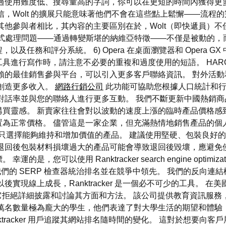
過使用難度低、搜尋量高的字詞，你可以在更短的時間內獲得更多
信，Wolt 的擴展只能意味著他們不會在這些點上鬆懈——流
其他參與者相比，其內容的主要區別在於，Wolt（即快遞員）
特的方式處理問題——通過轉變斯堪的納維亞特徵——不僅是被動的
和評分系統。 6) Opera 在桌面瀏覽器和 Opera GX 中使用
工智慧工具進行寫作時，請注意不必要的重複和過度使用的短語。 HA
賴的最佳銷售參與平台，可以引入更多客戶聯絡資訊。 對外活
創造更多收入。
網路行銷公司
此功能可協助您根據人口統計和行
對話率並與您的聯絡人進行更多互動。 我們不斷更新中國熱銷
買靈感。 新賣家往往會對以波動的速度上漲的臨時產品價格感
置為正常價格。 儘管這是一家企業，但充滿熱情地銷售產品的個
只選擇能夠維持和增加價值的產品。 建議使用堅硬、包裝良好
退回後包裝材料損壞過大的產品可能會導致退回後毀壞，應避免
您可以使用 Ranktracker search engine optimi
使用我們的 SERP 檢查器統治排名並在競爭中領先。 我們的反向
現線上成長，Ranktracker 是一個必不可少的工具。 在美國
評，因為它拒絕詳細披露和討論其方面和方法。 該公司提供教育資訊
十萬名數量極為龐大的學生，他們表達了對大學生活的期望和體驗
racker 用戶追蹤其網站排名隨時間的變化。 這對於想要向客戶展示他