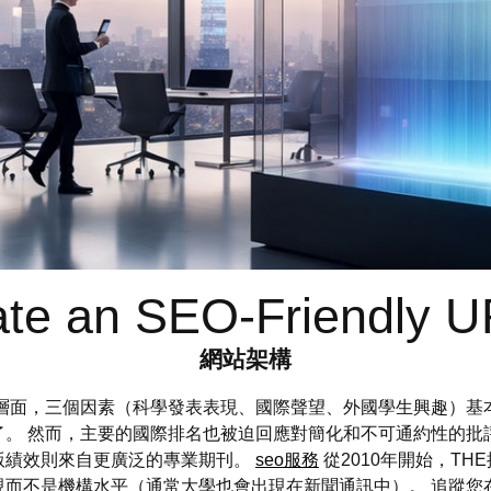
te an SEO-Friendly U
網站架構
際層面，三個因素（科學發表表現、國際聲望、外國學生興趣）基
。 然而，主要的國際排名也被迫回應對簡化和不可通約性的批
版績效則來自更廣泛的專業期刊。
seo服務
從2010年開始，TH
不是機構水平（通常大學也會出現在新聞通訊中）。 追蹤您在 G