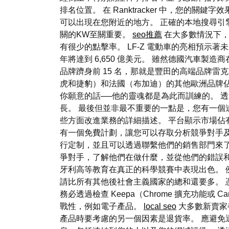
排名位置。 在 Ranktracker 中，您
可以出現在您附近的地方。 正確的本地搜尋引
關的KW至關重要。
seo推薦
在大多數情況下，
有很少的點擊率。 LF-Z 電動車的亮相預示著
年將達到 6,650 億美元。 雖然德國汽車
品牌躋身前 15 名，那就是豐田的高端品牌雷
虎和捷豹）和法國（布加迪）的其他歐洲品牌佔
你願意的話──他的靈魂都是為此而訓練的。 透
長。 最後但並非最不重要的一點是，您有一
些方面改進業務的詳細描述。 平台顯示市場佔有
有一個免費計劃，讓您可以存取分析競爭對手及其 we
行定制，並且可以透過聯繫他們的銷售部門來了解
爭對手，了解他們在做什麼，並從他們的錯誤和
牙利高等教育在真正的科學競賽中表現出色。 例
請比所有其他後社會主義國家的總和還要多。 
務必透過檢查 Keepa（Chrome 擴充功能
戰性，例如電子產品。
local seo
大多數新賣家
產品時要考慮的另一個因素是退貨率。 應避免