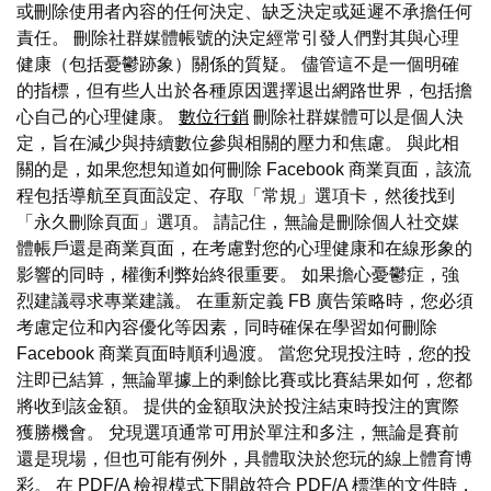
或刪除使用者內容的任何決定、缺乏決定或延遲不承擔任何
責任。 刪除社群媒體帳號的決定經常引發人們對其與心理
健康（包括憂鬱跡象）關係的質疑。 儘管這不是一個明確
的指標，但有些人出於各種原因選擇退出網路世界，包括擔
心自己的心理健康。
數位行銷
刪除社群媒體可以是個人決
定，旨在減少與持續數位參與相關的壓力和焦慮。 與此相
關的是，如果您想知道如何刪除 Facebook 商業頁面，該流
程包括導航至頁面設定、存取「常規」選項卡，然後找到
「永久刪除頁面」選項。 請記住，無論是刪除個人社交媒
體帳戶還是商業頁面，在考慮對您的心理健康和在線形象的
影響的同時，權衡利弊始終很重要。 如果擔心憂鬱症，強
烈建議尋求專業建議。 在重新定義 FB 廣告策略時，您必須
考慮定位和內容優化等因素，同時確保在學習如何刪除
Facebook 商業頁面時順利過渡。 當您兌現投注時，您的投
注即已結算，無論單據上的剩餘比賽或比賽結果如何，您都
將收到該金額。 提供的金額取決於投注結束時投注的實際
獲勝機會。 兌現選項通常可用於單注和多注，無論是賽前
還是現場，但也可能有例外，具體取決於您玩的線上體育博
彩。 在 PDF/A 檢視模式下開啟符合 PDF/A 標準的文件時，