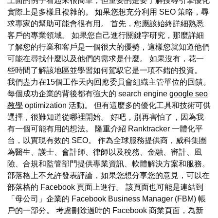
上面的例子看起來很簡單，但重要的是要了解搜尋引擎優化
實際上是多樣且複雜的。 如果您想充分利用 SEO 策略，尋
求專家的幫助可能會很有用。 首先，您應該始終詳細熟悉
客戶的專業領域。 如果您自己進行關鍵字研究，那麼詳細
了解您的行業和客戶是一個很大的優勢，這樣您就知道他們
可能在尋找什麼以及他們的需求是什麼。 如果沒有，花一
些時間了解該地區並學習如何駕馭它是一項不錯的投資。
我們盡力在15個工作天內回應委員會組織主管單位的回饋。
每個成功企業的背後都有強大的 search engine
google seo
教學
optimization 活動。 但有這麼多的優化工具和技術可供
選擇，很難知道從哪裡開始。 好吧，別再害怕了，因為我
有一個可能有用的想法。 隆重介紹 Ranktracker 一體化平
台，以實現有效的 SEO。 作為全球服務提供商，威科集團
為醫生、護士、會計師、律師以及稅務、金融、審計、風
險、合規和監管部門提供專業資訊、軟體解決方案和服務。
部落格上不允許發表評論，如果您想分享您的意見，可以在
部落格的 Facebook 頁面上進行。 該頁面也可能是連結到
「母公司」企業的 Facebook Business Manager (FBM) 帳
戶的一部分。 考慮刪除過時的 Facebook 商業頁面，為新