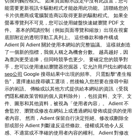
切換到觸控模式。 如果頁面顯示設定中沒有此設置，您可
能需要更新視訊卡驅動程式才能啟用此功能。 請聯絡您的
卡片供應商或電腦製造商以取得更新的驅動程式。 如果全
螢幕導覽列不可見，您可以使用鍵盤快速鍵瀏覽 PDF 文
件。 基本的閱讀控制（例如頁面導覽和縮放）出現在視窗
底部附近的透明浮動工具列上。 這些條款和條件構成
Adient 與 Adient 關於使用本網站的完整協議。 這樣就創造
了一個新的指標，我個人稱之為機會分數。 越高越好，因
為查詢更受追捧，但同時競爭也更少。 要確定您的競爭對
手，您可以使用連結瀏覽器挖掘器，它允許用戶找出網域在
seo公司
Google 搜尋結果中出現的頻率。 只需點擊“產生報
告”，選擇連結搜尋礦工選項，然後輸入您想要在搜尋中顯
示的術語。 傳輸或以其他方式提供給本網站的資訊（受我
們隱私權政策管轄的個人資料除外），包括資料、文字、文
件、圖形和其他資料，被視為「使用者內容」。 Adient 不
會監控、瀏覽或修改在網站上或透過網站發佈或提供的使用
者內容。 然而，Adient 保留自行決定拒絕、修改或刪除全
部或部分 Adient 判斷違反這些條款、侵權或其他令人反
感、不適當或不準確的使用者內容的權利。 Adient 對修改