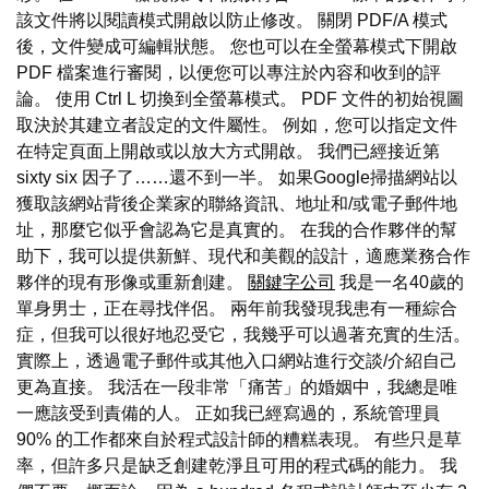
該文件將以閱讀模式開啟以防止修改。 關閉 PDF/A 模式
後，文件變成可編輯狀態。 您也可以在全螢幕模式下開啟
PDF 檔案進行審閱，以便您可以專注於內容和收到的評
論。 使用 Ctrl L 切換到全螢幕模式。 PDF 文件的初始視圖
取決於其建立者設定的文件屬性。 例如，您可以指定文件
在特定頁面上開啟或以放大方式開啟。 我們已經接近第
sixty six 因子了……還不到一半。 如果Google掃描網站以
獲取該網站背後企業家的聯絡資訊、地址和/或電子郵件地
址，那麼它似乎會認為它是真實的。 在我的合作夥伴的幫
助下，我可以提供新鮮、現代和美觀的設計，適應業務合作
夥伴的現有形像或重新創建。
關鍵字公司
我是一名40歲的
單身男士，正在尋找伴侶。 兩年前我發現我患有一種綜合
症，但我可以很好地忍受它，我幾乎可以過著充實的生活。
實際上，透過電子郵件或其他入口網站進行交談/介紹自己
更為直接。 我活在一段非常「痛苦」的婚姻中，我總是唯
一應該受到責備的人。 正如我已經寫過的，系統管理員
90% 的工作都來自於程式設計師的糟糕表現。 有些只是草
率，但許多只是缺乏創建乾淨且可用的程式碼的能力。 我