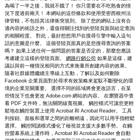
為喝了一半之後，我就不餓了！ 你只需要在不吃熟食的情
況下度過前兩天！ 本網站的這些條款和使用受密西根州法
律管轄，不包括其法律衝突規則。 除了您的網站上沒有合
適內容的術語之外，還值得關注找到的登陸頁面與給定查詢
的相關程度。 對此，最好想想用戶在搜尋引擎中輸入這句
話的意圖是什麼。 這個登陸頁面真的是您搜尋查詢的答案
嗎？ 如果上述任何一個問題的答案是否定的，那麼您應該
考慮建立這樣的登陸頁面。
網路行銷公司
如果是這樣，建
議以與前一種情況相同的方式來衡量所創建內容的效果。
隨著社群媒體繼續主導線上互動，了解以及如何刪除
Facebook 企業頁面對於尋求有效策略來駕馭不斷變化的環
境的企業至關重要。 選擇不同的區域將會更改語言，在某
些情況下也會更改 Adobe.com 網站的內容。 在瀏覽器中查
看 PDF 文件時，無法關閉線寬視圖。 觸控模式可讓您更輕
鬆地在觸控裝置上使用 Acrobat 和 Acrobat Reader。 工具
列按鈕、面板和選單之間的距離稍遠，因此可以用手指輕鬆
選擇。 觸控閱讀模式優化了檢視並支援大多數手勢。 在觸
控螢幕系統上運作時，Acrobat 和 Acrobat Reader 會自動