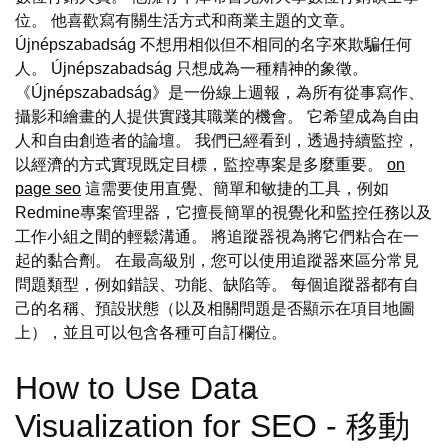
位。 他喜歡寫有關生活方式和商業主題的文章。
Újnépszabadság 不想用相似但不相同的名字來欺騙任何
人。 Újnépszabadság 只想成為一種精神的象徵。
《Újnépszabadság》是一份線上週報，為所有從事寫作、
攝影和繪畫的人提供實踐其職業的機會。 它希望成為自由
人和自由創造者的論壇。 我們已經看到，透過持續監控，
以經濟的方式實現既定目標，監控專案是多麼重要。
on
page seo
這需要使用直覺、簡單和敏捷的工具，例如
Redmine專案管理器，它擅長簡單的視覺化和監控任務以及
工作小組之間的輕鬆溝通。 將追蹤器視為將它們粘合在一
起的黏合劑。 在最高級別，您可以使用追蹤器來區分常見
問題類型，例如錯誤、功能、缺陷等。 每個追蹤器都有自
己的名稱、預設狀態（以及相關問題是否顯示在項目地圖
上），並且可以包含各種可自訂欄位。
How to Use Data
Visualization for SEO - 移動