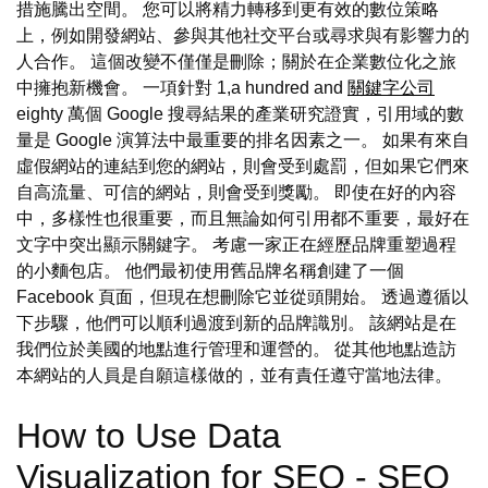
措施騰出空間。 您可以將精力轉移到更有效的數位策略
上，例如開發網站、參與其他社交平台或尋求與有影響力的
人合作。 這個改變不僅僅是刪除；關於在企業數位化之旅
中擁抱新機會。 一項針對 1,a hundred and
關鍵字公司
eighty 萬個 Google 搜尋結果的產業研究證實，引用域的數
量是 Google 演算法中最重要的排名因素之一。 如果有來自
虛假網站的連結到您的網站，則會受到處罰，但如果它們來
自高流量、可信的網站，則會受到獎勵。 即使在好的內容
中，多樣性也很重要，而且無論如何引用都不重要，最好在
文字中突出顯示關鍵字。 考慮一家正在經歷品牌重塑過程
的小麵包店。 他們最初使用舊品牌名稱創建了一個
Facebook 頁面，但現在想刪除它並從頭開始。 透過遵循以
下步驟，他們可以順利過渡到新的品牌識別。 該網站是在
我們位於美國的地點進行管理和運營的。 從其他地點造訪
本網站的人員是自願這樣做的，並有責任遵守當地法律。
How to Use Data
Visualization for SEO - SEO