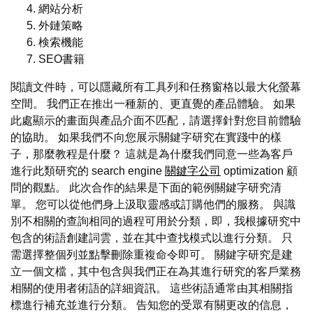
網站分析
外鏈策略
検索機能
SEO書籍
閱讀文件時，可以隱藏所有工具列和任務窗格以最大化螢幕
空間。 我們正在推出一種新的、更直覺的產品體驗。 如果
此處顯示的畫面與產品介面不匹配，請選擇針對您目前體驗
的協助。 如果我們不向您展示關鍵字研究在實踐中的樣
子，那麼教程是什麼？ 這就是為什麼我們同意一些為客戶
進行此類研究的 search engine
關鍵字公司
optimization 顧
問的觀點。 此次合作的結果是下面的範例關鍵字研究清
單。 您可以從他們身上汲取靈感或訂購他們的服務。 與識
別不相關的查詢相同的過程可用於分類，即，我根據研究中
包含的術語創建詞雲，並在其中查找模式以進行分類。 只
需選擇整個列並點擊刪除重複命令即可。 關鍵字研究是建
立一個文檔，其中包含與我們正在為其進行研究的客戶業務
相關的使用者術語的詳細資訊。 這些術語通常由其相關指
標進行補充並進行分類。 告知您的受眾有關更改的信息，