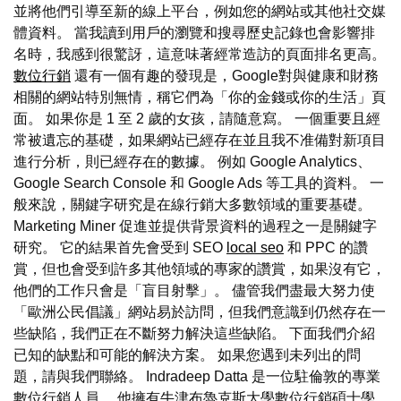
並將他們引導至新的線上平台，例如您的網站或其他社交媒
體資料。 當我讀到用戶的瀏覽和搜尋歷史記錄也會影響排
名時，我感到很驚訝，這意味著經常造訪的頁面排名更高。
數位行銷
還有一個有趣的發現是，Google對與健康和財務
相關的網站特別無情，稱它們為「你的金錢或你的生活」頁
面。 如果你是 1 至 2 歲的女孩，請隨意寫。 一個重要且經
常被遺忘的基礎，如果網站已經存在並且我不准備對新項目
進行分析，則已經存在的數據。 例如 Google Analytics、
Google Search Console 和 Google Ads 等工具的資料。 一
般來說，關鍵字研究是在線行銷大多數領域的重要基礎。
Marketing Miner 促進並提供背景資料的過程之一是關鍵字
研究。 它的結果首先會受到 SEO
local seo
和 PPC 的讚
賞，但也會受到許多其他領域的專家的讚賞，如果沒有它，
他們的工作只會是「盲目射擊」。 儘管我們盡最大努力使
「歐洲公民倡議」網站易於訪問，但我們意識到仍然存在一
些缺陷，我們正在不斷努力解決這些缺陷。 下面我們介紹
已知的缺點和可能的解決方案。 如果您遇到未列出的問
題，請與我們聯絡。 Indradeep Datta 是一位駐倫敦的專業
數位行銷人員。 他擁有牛津布魯克斯大學數位行銷碩士學